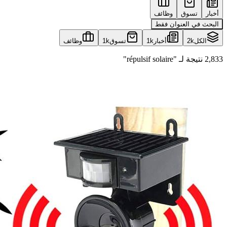
أخبار
تسوق
وظائف
البحث في العنوان فقط
الكل
2k
أخبار
1k
تسوق
1k
وظائف
2,833 نتيجة لـ "répulsif solaire"