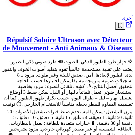
أخرى
Répulsif Solaire Ultrason avec Détecteur
de Mouvement - Anti Animaux & Oiseaux
🦅 جهاز طرد الطيور الذكي بالصوت 🔊 طرد صوتي ذكي للطيور :
يعتمد على تقنية مستخدمة عالمياً تقوم بتقليد أصوات الخوف والنفور
لدى الطيور لإبعادها. آمن، صديق للبيئة وغير ملوث. مزود بـ 8
تسجيلات صوتية مبرمجة مسبقاً يمكن اختيارها حسب الحاجة
لتحقيق أفضل النتائج. 🌙 كشف تلقائي للضوء : مزود بخاصية
استشعار ضوئي تعمل تلقائياً بالنهار أو الليل. يمكن ضبط 3 أوضاع
تشغيل: نهار – ليل – طوال اليوم، حسب تكرار ظهور الطيور. كما أن
تصميمه المقاوم للمطر يجعله مناسباً للاستخدام الخارجي. ⏱ توقيت
مرن للتشغيل : يمكن للمستخدم ضبط فترات تشغيل الأصوات: 20
ثانية، 50 ثانية، 1 دقيقة، 4 دقائق، 15 ثانية، 5 دقائق، 10 دقائق، 15
دقيقة أو 30 دقيقة. 🔋 خيارات متعددة للطاقة : يعمل بالبطاريات،
بالطاقة الشمسية أو عبر مصدر كهربائي خارجي. مزود بشريحتين