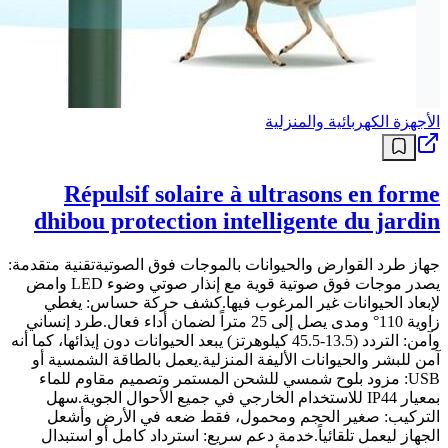
الأجهزة الكهربائية والمنزلية
Répulsif solaire à ultrasons en forme
dhibou protection intelligente du jardin
جهاز طرد القوارض والحيوانات بالموجات فوق الصوتيةتقنية متقدمة:
يصدر موجات فوق صوتية قوية مع إنذار صوتي وضوء LED وامض
لإبعاد الحيوانات غير المرغوب فيها.كشف حركة حساس: يغطي
زاوية 110° ومدى يصل إلى 25 متراً لضمان أداء فعال.طرد إنساني
وآمن: التردد (13.5-45.5 كيلوهرتز) يبعد الحيوانات دون إيذائها، كما أنه
آمن للبشر والحيوانات الأليفة المنزلية.يعمل بالطاقة الشمسية أو
USB: مزود بلوح شمسي للشحن المستمر وتصميم مقاوم للماء
بمعيار IP44 للاستخدام الخارجي في جميع الأحوال الجوية.سهل
التركيب: صغير الحجم ومحمول، فقط ضعه في الأرض وأشعل
الجهاز ليعمل تلقائياً.خدمة دعم سريع: استرداد كامل أو استبدال