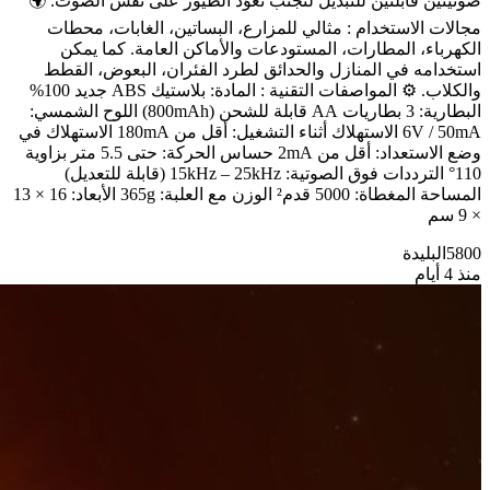
صوتيتين قابلتين للتبديل لتجنب تعوّد الطيور على نفس الصوت. 🌍
مجالات الاستخدام : مثالي للمزارع، البساتين، الغابات، محطات
الكهرباء، المطارات، المستودعات والأماكن العامة. كما يمكن
استخدامه في المنازل والحدائق لطرد الفئران، البعوض، القطط
والكلاب. ⚙️ المواصفات التقنية : المادة: بلاستيك ABS جديد 100%
البطارية: 3 بطاريات AA قابلة للشحن (800mAh) اللوح الشمسي:
6V / 50mA الاستهلاك أثناء التشغيل: أقل من 180mA الاستهلاك في
وضع الاستعداد: أقل من 2mA حساس الحركة: حتى 5.5 متر بزاوية
110° الترددات فوق الصوتية: 15kHz – 25kHz (قابلة للتعديل)
المساحة المغطاة: 5000 قدم² الوزن مع العلبة: 365g الأبعاد: 16 × 13
× 9 سم
5800
البليدة
منذ 4 أيام