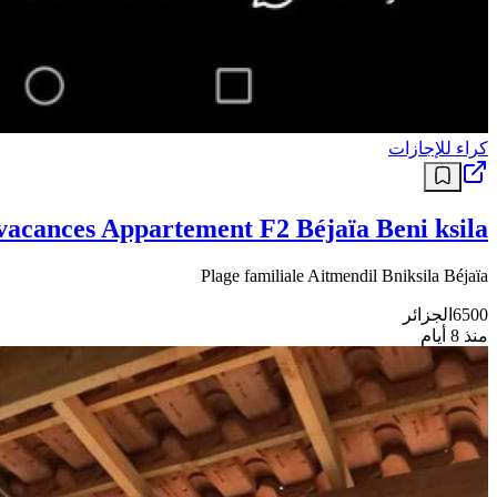
كراء للإجازات
vacances Appartement F2 Béjaïa Beni ksila
Plage familiale Aitmendil Bniksila Béjaïa
6500
الجزائر
منذ 8 أيام