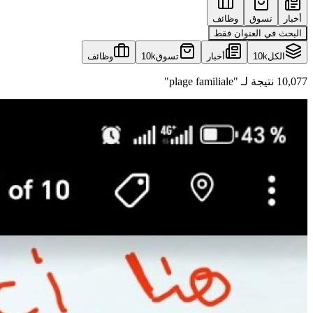
أخبار
تسوق
وظائف
البحث في العنوان فقط
الكل
10k
أخبار
تسوق
10k
وظائف
10,077 نتيجة لـ "plage familiale"