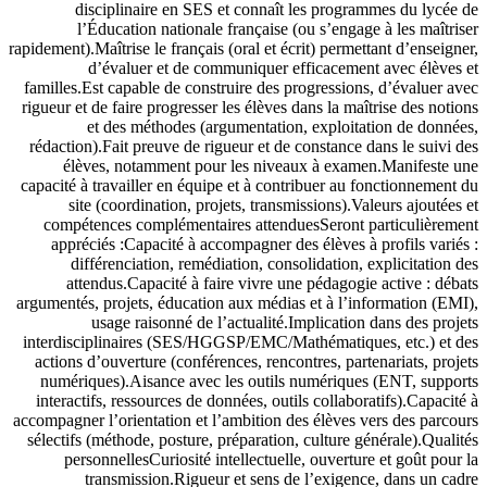
disciplinaire en SES et connaît les programmes du lycée de
l’Éducation nationale française (ou s’engage à les maîtriser
rapidement).Maîtrise le français (oral et écrit) permettant d’enseigner,
d’évaluer et de communiquer efficacement avec élèves et
familles.Est capable de construire des progressions, d’évaluer avec
rigueur et de faire progresser les élèves dans la maîtrise des notions
et des méthodes (argumentation, exploitation de données,
rédaction).Fait preuve de rigueur et de constance dans le suivi des
élèves, notamment pour les niveaux à examen.Manifeste une
capacité à travailler en équipe et à contribuer au fonctionnement du
site (coordination, projets, transmissions).Valeurs ajoutées et
compétences complémentaires attenduesSeront particulièrement
appréciés :Capacité à accompagner des élèves à profils variés :
différenciation, remédiation, consolidation, explicitation des
attendus.Capacité à faire vivre une pédagogie active : débats
argumentés, projets, éducation aux médias et à l’information (EMI),
usage raisonné de l’actualité.Implication dans des projets
interdisciplinaires (SES/HGGSP/EMC/Mathématiques, etc.) et des
actions d’ouverture (conférences, rencontres, partenariats, projets
numériques).Aisance avec les outils numériques (ENT, supports
interactifs, ressources de données, outils collaboratifs).Capacité à
accompagner l’orientation et l’ambition des élèves vers des parcours
sélectifs (méthode, posture, préparation, culture générale).Qualités
personnellesCuriosité intellectuelle, ouverture et goût pour la
transmission.Rigueur et sens de l’exigence, dans un cadre