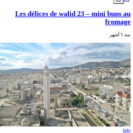
Les délices de walid 23 – mini buns au
fromage
منذ 5 أشهر
Info