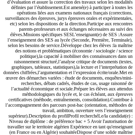
d’évaluation et assure la correction des travaux selon les modalités
définies par l’établissement.Est amené(e) à participer à toutes les
opérations liées aux examens nationaux français (corrections,
surveillances des épreuves, jurys épreuves orales et expérimentales,
etc) selon les dispositions de la direction.Participe aux rencontres
parents-professeurs et aux échanges nécessaires au suivi des
élèves.Missions spécifiques SESL’enseignant(e) de SES :Assure
l’enseignement des SES au lycée (Seconde, Première, Terminale),
selon les besoins de service.Développe chez les élèves :la maîtrise
des notions et problématiques (économie / sociologie / science
politique),la capacité à mobiliser des connaissances dans un
raisonnement structuré,l’analyse critique de documents (textes,
graphiques, tableaux, statistiques),la lecture et l’interprétation de
données chiffrées,l’argumentation et l’expression écrite/orale.Met en
œuvre des démarches variées : étude de documents, enquêtes/mini-
recherches, débats cadrés, études de cas, usage raisonné de
l’actualité économique et sociale.Prépare les élèves aux attendus
méthodologiques du lycée et, le cas échéant, aux épreuves
certificatives (méthode, entraînements, consolidation).Contribue à
l’accompagnement des parcours post-bac (orientation, méthodes de
travail, ambition, ouverture vers l’enseignement
supérieur).Description du profilProfil recherchéLe/la candidat(e) :
Niveau de diplôme : de préférence bac + 5 Avoir l'autorisation de
travailler sur le territoire algérien Expérience en tant qu'enseignant
(en France ou en Algérie) souhaitéeDispose d’une solide maîtrise