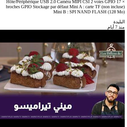
Hôte/Périphérique USB 2.0 Caméra MIPI CSI 2 voies GPIO 17 ×
broches GPIO Stockage par défaut Mini A : carte TF (non incluse)
Mini B : SPI NAND FLASH (128 Mo)
البليدة
منذ 7 أيام