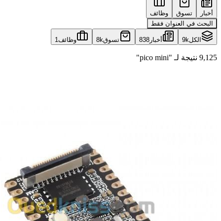
أخبار
تسوق
وظائف
البحث في العنوان فقط
الكل
9k
أخبار
838
تسوق
8k
وظائف
1
9,125 نتيجة لـ "pico mini"