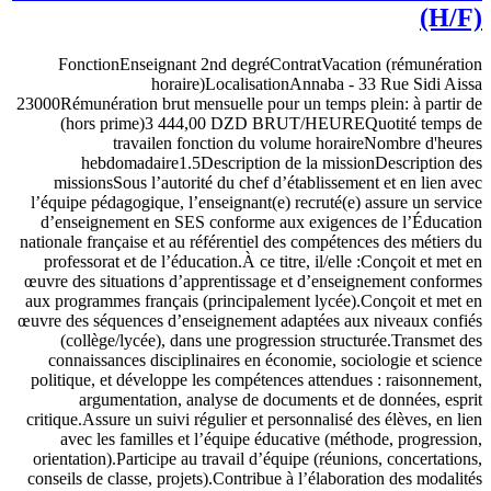
(H/F)
FonctionEnseignant 2nd degréContratVacation (rémunération
horaire)LocalisationAnnaba - 33 Rue Sidi Aissa
23000Rémunération brut mensuelle pour un temps plein: à partir de
(hors prime)3 444,00 DZD BRUT/HEUREQuotité temps de
travailen fonction du volume horaireNombre d'heures
hebdomadaire1.5Description de la missionDescription des
missionsSous l’autorité du chef d’établissement et en lien avec
l’équipe pédagogique, l’enseignant(e) recruté(e) assure un service
d’enseignement en SES conforme aux exigences de l’Éducation
nationale française et au référentiel des compétences des métiers du
professorat et de l’éducation.À ce titre, il/elle :Conçoit et met en
œuvre des situations d’apprentissage et d’enseignement conformes
aux programmes français (principalement lycée).Conçoit et met en
œuvre des séquences d’enseignement adaptées aux niveaux confiés
(collège/lycée), dans une progression structurée.Transmet des
connaissances disciplinaires en économie, sociologie et science
politique, et développe les compétences attendues : raisonnement,
argumentation, analyse de documents et de données, esprit
critique.Assure un suivi régulier et personnalisé des élèves, en lien
avec les familles et l’équipe éducative (méthode, progression,
orientation).Participe au travail d’équipe (réunions, concertations,
conseils de classe, projets).Contribue à l’élaboration des modalités