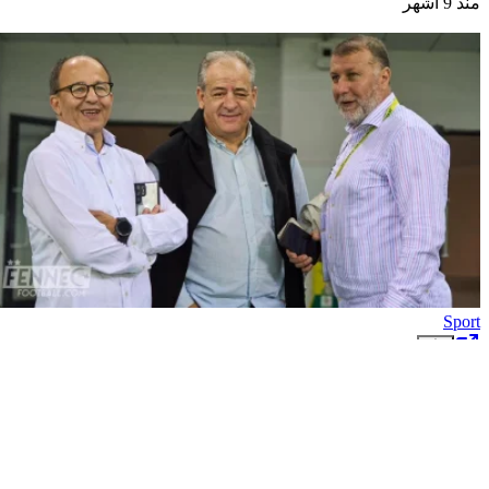
منذ 9 أشهر
Sport
La JSK massacrée par l’arbitrage : El
Hadi Ould Ali vivement interpellé
Algérie Foot– La tension monte à Tizi Ouzou après la défaite de la