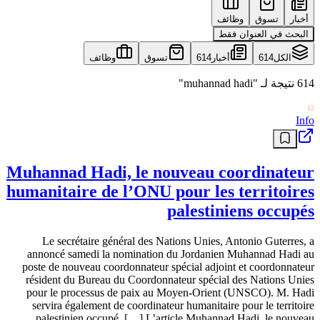
أخبار
تسوق
وظائف
البحث في العنوان فقط
الكل
614
أخبار
614
تسوق
وظائف
614 نتيجة لـ "muhannad hadi"
Info
Muhannad Hadi, le nouveau coordinateur
humanitaire de l’ONU pour les territoires
palestiniens occupés
Le secrétaire général des Nations Unies, Antonio Guterres, a
annoncé samedi la nomination du Jordanien Muhannad Hadi au
poste de nouveau coordonnateur spécial adjoint et coordonnateur
résident du Bureau du Coordonnateur spécial des Nations Unies
pour le processus de paix au Moyen-Orient (UNSCO). M. Hadi
servira également de coordinateur humanitaire pour le territoire
palestinien occupé. […] L’article Muhannad Hadi, le nouveau