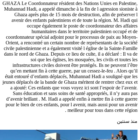
GHAZA Le Coordonnateur résident des Nations Unies en Palestine,
Muhannad Hadi, a appelé dimanche à la fin de l agression sioniste à
Ghaza après plus de 15 mois de destruction, afin de préserver l
avenir des enfants palestiniens et de toute la région. M. Hadi qui
occupe également le poste de coordonnateur des affaires
humanitaires dans le territoire palestinien occupé et de
coordonnateur spécial adjoint pour le processus de paix au Moyen-
Orient, a rencontré un certain nombre de représentants de la société
civile palestinienne et a également visité l église de la Sainte-Famille
dans le nord de Ghaza. Depuis ce lieu de culte, il a déclaré : Il va de
soi que les églises, les mosquées, les civils et toutes les
infrastructures civiles doivent être protégés. Ils ne peuvent l’être
qu’en mettant fin à cette guerre, par un cessez-le-feu . Alors qu’il
était entouré d’enfants déplacés, Muhannad Hadi a souligné que les
jeunes déplacés de la bande de Ghaza méritent de rentrer chez eux et
a ajouté: Ces enfants que vous voyez ici sont l’espoir de l’avenir.
Sans éducation et sans soins de santé appropriés, il n’y aura pas
d’avenir brillant . M. Hadi a appelé enfin à mettre fin à cette guerre
pour le bien de ces enfants, pour l avenir, mais aussi pour un avenir
meilleur pour tous dans cette région .
منذ سنتين