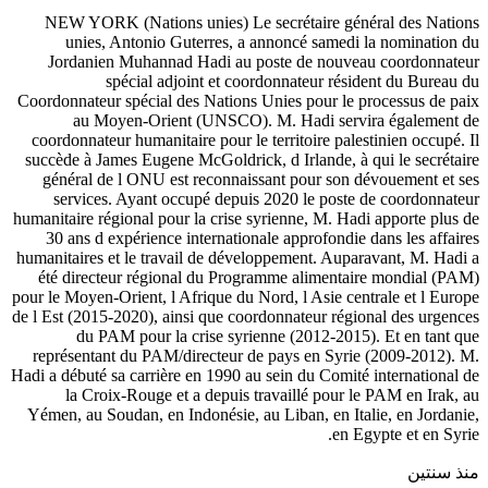
NEW YORK (Nations unies) Le secrétaire général des Nations
unies, Antonio Guterres, a annoncé samedi la nomination du
Jordanien Muhannad Hadi au poste de nouveau coordonnateur
spécial adjoint et coordonnateur résident du Bureau du
Coordonnateur spécial des Nations Unies pour le processus de paix
au Moyen-Orient (UNSCO). M. Hadi servira également de
coordonnateur humanitaire pour le territoire palestinien occupé. Il
succède à James Eugene McGoldrick, d Irlande, à qui le secrétaire
général de l ONU est reconnaissant pour son dévouement et ses
services. Ayant occupé depuis 2020 le poste de coordonnateur
humanitaire régional pour la crise syrienne, M. Hadi apporte plus de
30 ans d expérience internationale approfondie dans les affaires
humanitaires et le travail de développement. Auparavant, M. Hadi a
été directeur régional du Programme alimentaire mondial (PAM)
pour le Moyen-Orient, l Afrique du Nord, l Asie centrale et l Europe
de l Est (2015-2020), ainsi que coordonnateur régional des urgences
du PAM pour la crise syrienne (2012-2015). Et en tant que
représentant du PAM/directeur de pays en Syrie (2009-2012). M.
Hadi a débuté sa carrière en 1990 au sein du Comité international de
la Croix-Rouge et a depuis travaillé pour le PAM en Irak, au
Yémen, au Soudan, en Indonésie, au Liban, en Italie, en Jordanie,
en Egypte et en Syrie.
منذ سنتين