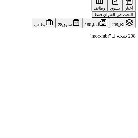
أخبار
تسوق
وظائف
البحث في العنوان فقط
الكل
208
أخبار
180
تسوق
28
وظائف
208 نتيجة لـ "moc-mbr"