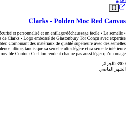
أحذية
Clarks - Polden Moc Red Canvas
sécurisé et personnalisé et un enfilage/déchaussage facile • La semelle
ves de Clarks • Logo embossé de Glastonbury Tor Conçu avec expertise
mbler. Combinant des matériaux de qualité supérieure avec des semelles
ence ultime, tandis que sa semelle ultra-légère et sa semelle intérieure
movible Contour Cushion rendent chaque pas aussi léger qu’un nuage.
23900
الجزائر
الشهر الماضي