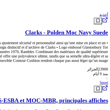
أحذية
Clarks - Polden Moc Navy Suede
 un ajustement sécurisé et personnalisé ainsi qu’une mise en place et un
esign distinctif et d’archive de Clarks • Logo embossé Glastonbury Tor
es années 1970, Rambler. Combinant des matériaux de qualité supérieure
é offre une polyvalence ultime, tandis que sa semelle ultra-légère et sa
amovible Contour Cushion rendent chaque pas aussi léger qu’un nuage.
23900
الجزائر
منذ 9 أيام
Sport
S-ESBA et MOC-MBR, principales affiches