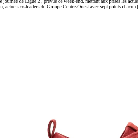
journée de Ligue 2 , prévue ce week-end, mettant aux prises les actuel
un, actuels co-leaders du Groupe Centre-Ouest avec sept points cha