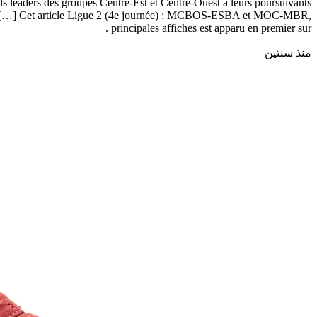
s leaders des groupes Centre-Est et Centre-Ouest à leurs poursuivants
cun […] Cet article Ligue 2 (4e journée) : MCBOS-ESBA et MOC-MBR,
principales affiches est apparu en premier sur .
منذ سنتين