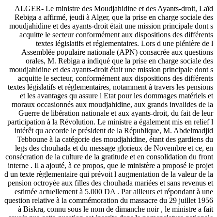
ALGER- Le ministre des Moudjahidine et des Ayants-droit, Laïd
Rebiga a affirmé, jeudi à Alger, que la prise en charge sociale des
moudjahidine et des ayants-droit était une mission principale dont s
acquitte le secteur conformément aux dispositions des différents
textes législatifs et réglementaires. Lors d une plénière de l
Assemblée populaire nationale (APN) consacrée aux questions
orales, M. Rebiga a indiqué que la prise en charge sociale des
moudjahidine et des ayants-droit était une mission principale dont s
acquitte le secteur, conformément aux dispositions des différents
textes législatifs et réglementaires, notamment à travers les pensions
et les avantages qu assure l Etat pour les dommages matériels et
moraux occasionnés aux moudjahidine, aux grands invalides de la
Guerre de libération nationale et aux ayants-droit, du fait de leur
participation à la Révolution. Le ministre a également mis en relief l
intérêt qu accorde le président de la République, M. Abdelmadjid
Tebboune à la catégorie des moudjahidine, étant des gardiens du
legs des chouhada et du message glorieux de Novembre et ce, en
consécration de la culture de la gratitude et en consolidation du front
interne . Il a ajouté, à ce propos, que le ministère a proposé le projet
d un texte règlementaire qui prévoit l augmentation de la valeur de la
pension octroyée aux filles des chouhada mariées et sans revenus et
estimée actuellement à 5.000 DA . Par ailleurs et répondant à une
question relative à la commémoration du massacre du 29 juillet 1956
à Biskra, connu sous le nom de dimanche noir , le ministre a fait