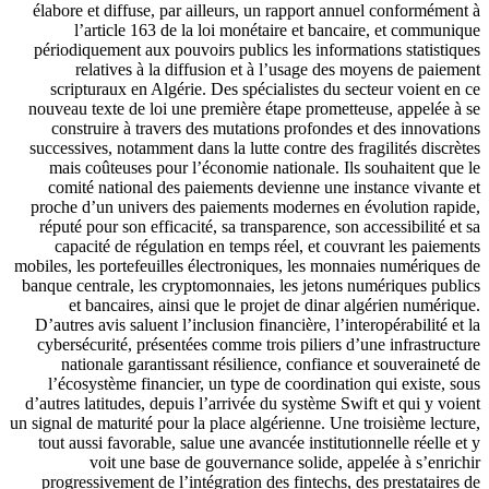
élabore et diffuse, par ailleurs, un rapport annuel conformément à
l’article 163 de la loi monétaire et bancaire, et communique
périodiquement aux pouvoirs publics les informations statistiques
relatives à la diffusion et à l’usage des moyens de paiement
scripturaux en Algérie. Des spécialistes du secteur voient en ce
nouveau texte de loi une première étape prometteuse, appelée à se
construire à travers des mutations profondes et des innovations
successives, notamment dans la lutte contre des fragilités discrètes
mais coûteuses pour l’économie nationale. Ils souhaitent que le
comité national des paiements devienne une instance vivante et
proche d’un univers des paiements modernes en évolution rapide,
réputé pour son efficacité, sa transparence, son accessibilité et sa
capacité de régulation en temps réel, et couvrant les paiements
mobiles, les portefeuilles électroniques, les monnaies numériques de
banque centrale, les cryptomonnaies, les jetons numériques publics
et bancaires, ainsi que le projet de dinar algérien numérique.
D’autres avis saluent l’inclusion financière, l’interopérabilité et la
cybersécurité, présentées comme trois piliers d’une infrastructure
nationale garantissant résilience, confiance et souveraineté de
l’écosystème financier, un type de coordination qui existe, sous
d’autres latitudes, depuis l’arrivée du système Swift et qui y voient
un signal de maturité pour la place algérienne. Une troisième lecture,
tout aussi favorable, salue une avancée institutionnelle réelle et y
voit une base de gouvernance solide, appelée à s’enrichir
progressivement de l’intégration des fintechs, des prestataires de