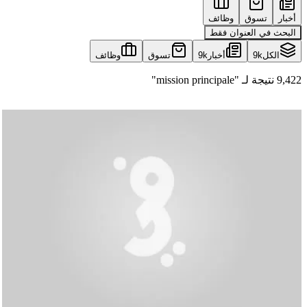
أخبار
تسوق
وظائف
البحث في العنوان فقط
الكل
9k
أخبار
9k
تسوق
وظائف
9,422 نتيجة لـ "mission principale"