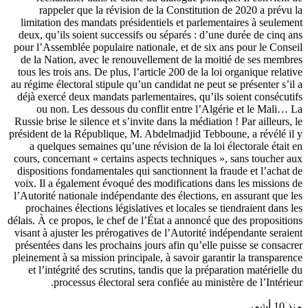
rappeler que la révision de la Constitution de 2020 a prévu la
limitation des mandats présidentiels et parlementaires à seulement
deux, qu’ils soient successifs ou séparés : d’une durée de cinq ans
pour l’Assemblée populaire nationale, et de six ans pour le Conseil
de la Nation, avec le renouvellement de la moitié de ses membres
tous les trois ans. De plus, l’article 200 de la loi organique relative
au régime électoral stipule qu’un candidat ne peut se présenter s’il a
déjà exercé deux mandats parlementaires, qu’ils soient consécutifs
ou non. Les dessous du conflit entre l’Algérie et le Mali… La
Russie brise le silence et s’invite dans la médiation ! Par ailleurs, le
président de la République, M. Abdelmadjid Tebboune, a révélé il y
a quelques semaines qu’une révision de la loi électorale était en
cours, concernant « certains aspects techniques », sans toucher aux
dispositions fondamentales qui sanctionnent la fraude et l’achat de
voix. Il a également évoqué des modifications dans les missions de
l’Autorité nationale indépendante des élections, en assurant que les
prochaines élections législatives et locales se tiendraient dans les
délais. À ce propos, le chef de l’État a annoncé que des propositions
visant à ajuster les prérogatives de l’Autorité indépendante seraient
présentées dans les prochains jours afin qu’elle puisse se consacrer
pleinement à sa mission principale, à savoir garantir la transparence
et l’intégrité des scrutins, tandis que la préparation matérielle du
processus électoral sera confiée au ministère de l’Intérieur.
منذ 10 أشهر