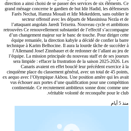
direction a ainsi choisi de se passer des services de six éléments. Ce
grand ménage concerne le gardien de but Idir Hadid, les défenseurs
Farès Nechat, Hamza Mouali et Idir Mokeddem, sans oublier le
secteur offensif avec les départs de Massinissa Nezla et de
l’attaquant angolais Jaredi Teixeira. Nouveau cycle et ambitions
retrouvées Ce renouvellement substantiel de l’effectif s’accompagne
d’un changement majeur sur le banc de touche. Pour diriger cette
équipe remaniée, la direction kabyle a décidé de confier la barre
technique à Karim Belhocine. Il aura la lourde tâche de succéder à
l’Allemand Josef Zinnbauer et de redonner de l’allant au jeu de
l’équipe. La mission principale du nouveau staff et de ses joueurs
sera limpide : effacer la frustration de la saison 2025-2026. Les
Canaris avaient en effet bouclé leur précédent exercice à la
cinquième place du classement général, avec un total de 45 points,
ex aequo avec l’Olympique Akbou. Une position amère qui les avait
vus échouer aux portes d’une qualification pour une compétition
continentale. Ce recrutement ambitieux sonne donc comme une
véritable volonté de reconquête pour le club.
منذ 5 أيام