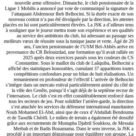
nouvelle arme offensive. Dimanche, le club pensionnaire de la
Ligue 1 Mobilis a annoncé par voie de communiqué la signature de
l’attaquant Abdennour Iheb Belhocini. Si la durée exacte de son
nouveau contrat n’a pas été divulguée par la direction, les attentes
placées en lui sont particulièrement élevées. La JSK a d’ailleurs tenu
à souligner que le joueur mettra toute son expérience et ses qualités
au service des ambitions du club, lui adressant au passage ses
meilleurs vœux de réussite sous la tunique jaune et verte. Âgé de 29
ans, l’ancien pensionnaire de l’USM Bel-Abbès arrive en
provenance du CR Belouizdad, une formation qu’il avait ralliée en
2025 après deux exercices passés sous les couleurs du CS
Constantine. Sous le maillot du club de Laâquiba, Belhocini a
affiché des statistiques honorables, cumulant 37 apparitions toutes
compétitions confondues pour un bilan de huit réalisations. Un
remaniement en profondeur de l’effectif L’arrivée de Belhocini
s’intègre dans un mercato estival particulièrement animé du côté de
la ville des Genêts, puisqu’il s’agit déjà de la septième recrue de
l’intersaison. Le club s’est en effet considérablement renforcé dans
tous les secteurs de jeu. Pour solidifier l’arrière-garde, la direction
s’est attachée les services du défenseur international mauritanien
Nouh Mohamed El-Abd, ainsi que de ceux d’Abdallah Bendouma
et de Taoufik Chérifi. Le milieu de terrain a également été densifié
grâce aux recrutements de Mustapha Djabril Soukkou, de Messala
Merbah et de Badis Bouamama. Dans le sens inverse, la JSK a
procédé à un important dégraissage pour équilibrer son groupe. La