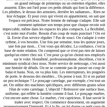
un grand ménage de printemps ou un entretien régulier, elles
assurent. Elles ont l'œil pour ces petits détails qui font la différence.
Les plinthes, le dessus des armoires, derrière les radiateurs... Rien ne
leur échappe. Et pour ceux qui vivent en appartement, on sait que
l'espace est précieux. Notre femme de ménage s'adapte. Elle sait
comment optimiser son temps pour que chaque recoin soit
impeccable, même dans les espaces les plus compacts. La flexibilité,
c'est notre mot d'ordre. Besoin d'un coup de main ponctuel ? On est
là. Envie d'un service régulier ? Pas de souci. On s'adapte à votre
rythme, à vos besoins. Une fois par semaine, tous les quinze jours,
une fois par mois... C'est vous qui décidez. La confiance, c'est la
base de notre relation. On comprend que ce n'est pas rien de laisser
quelqu'un entrer chez soi. C'est pour ça qu'on choisit nos employés
sur le volet. Honnêteté, professionnalisme, discrétion, c'est le
minimum syndical chez nous. Notre service de nettoyage, c'est aussi
une histoire de détails. On ne se contente pas de passer un coup de
balai et basta. Non, on va plus loin. Les interrupteurs, les poignées
de porte, le dessous des meubles... On pense à tout. Et si on parlait
un peu technique ? Le ponçage carrelage, par exemple, c'est tout un
art. On utilise des machines spécifiques, avec différents grains selon
l'état de votre carrelage. L'objectif ? Retrouver une surface lisse,
uniforme, qui reflète la lumière comme il faut. Le ponçage marbre,
c'est encore autre chose. Le marbre, c'est capricieux. Il faut savoir le
traiter avec respect. On commence doucement, on augmente
progressivement l'intensité. Et à la fin, on lui donne ce petit coup de