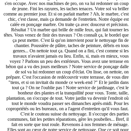
s'en occupe. Avec nos machines de pro, on va lui redonner un coup
de jeune. Fini les rayures, les taches tenaces. Votre sol va briller
comme au premier jour. Et si on parlait marbre ? Ah, le marbre, c'est
chic, c'est classe, mais ça demande de l'entretien. Notre équipe est
calée en ponçage marbre. On traite ça avec douceur et précision.
Résultat ? Un marbre qui brille de mille feux, qui fait tourner les
têtes. Vous venez de finir des travaux ? On connaît ça, le bordel que
ça peut mettre. C'est là qu'on intervient pour le nettoyage fin de
chantier. Poussière de plâtre, taches de peinture, débris en tous
genres... On nettoie tout ça. Quand on a fini, c'est comme si les
travaux n'avaient jamais eu lieu. Enfin, si, mais en mieux, vous
voyez ? Parlons un peu des extérieurs. Vous avez une terrasse en
béton qui a vu des jours meilleurs ? Notre service de ponçage dalle
de sol va lui redonner un coup d'éclat. On lisse, on nettoie, on
prépare. C'est l'occasion de redécouvrir votre terrasse, de vous dire
"tiens, et si on invitait du monde ce week-end ?" Et le jardin dans
tout ça ? On ne l'oublie pas ! Notre service de jardinage, c'est le
bonheur des plantes et la tranquillité pour vous. Tonte, taille,
plantation, on s'occupe de tout. Votre jardin va devenir l'endroit où
tout le monde voudra passer ses dimanches après-midi. Pour les
copropriétés ou les bureaux, on a l'agent d'entretien qu'il vous faut.
C'est le couteau suisse du nettoyage. Il s'occupe des parties
communes, fait les petites réparations, gère les poubelles... Bref, il
fait en sorte que tout roule. Revenons à nos femmes de ménage.
Elles sont au cœur de notre service de nettoyage. Que ce soit pour