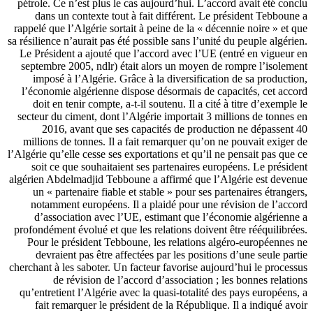
pétrole. Ce n’est plus le cas aujourd’hui. L’accord avait été conclu
dans un contexte tout à fait différent. Le président Tebboune a
rappelé que l’Algérie sortait à peine de la « décennie noire » et que
sa résilience n’aurait pas été possible sans l’unité du peuple algérien.
Le Président a ajouté que l’accord avec l’UE (entré en vigueur en
septembre 2005, ndlr) était alors un moyen de rompre l’isolement
imposé à l’Algérie. Grâce à la diversification de sa production,
l’économie algérienne dispose désormais de capacités, cet accord
doit en tenir compte, a-t-il soutenu. Il a cité à titre d’exemple le
secteur du ciment, dont l’Algérie importait 3 millions de tonnes en
2016, avant que ses capacités de production ne dépassent 40
millions de tonnes. Il a fait remarquer qu’on ne pouvait exiger de
l’Algérie qu’elle cesse ses exportations et qu’il ne pensait pas que ce
soit ce que souhaitaient ses partenaires européens. Le président
algérien Abdelmadjid Tebboune a affirmé que l’Algérie est devenue
un « partenaire fiable et stable » pour ses partenaires étrangers,
notamment européens. Il a plaidé pour une révision de l’accord
d’association avec l’UE, estimant que l’économie algérienne a
profondément évolué et que les relations doivent être rééquilibrées.
Pour le président Tebboune, les relations algéro-européennes ne
devraient pas être affectées par les positions d’une seule partie
cherchant à les saboter. Un facteur favorise aujourd’hui le processus
de révision de l’accord d’association ; les bonnes relations
qu’entretient l’Algérie avec la quasi-totalité des pays européens, a
fait remarquer le président de la République. Il a indiqué avoir