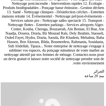
Nettoyage post-incendie - Interventions rapides 12. Écologie -
Produits biodégradables - Ponçage basse émission - Gestion déchets
13. Santé - Nettoyage cliniques - Désinfection crèches - Entretien
maisons retraite 14. Événementiel - Nettoyage pré/post-événements -
Services salons pro - Nettoyage salles spectacle 15. Transport -
Nettoyage flottes - Entretien parkings - Services aéroports Alger-
Centre, Kouba, Cheraga, Bouzareah, Aïn Benian, El Biar, Ain
Naadja, Douera, Draria, Bir Mourad Raïs, Dely Ibrahim, Staoueli,
Ouled Fayet, Hydra, Draria, Saoula, Bir Khadem, Mehalma, Baba
Hassen, Ben Aknoun, Blida, Boumerdess, Rahmania, Souidania,
Sidi Abdellah, Tipaza... Notre entreprise de nettoyage s'engage à
sublimer vos espaces, du ponçage minutieux de votre marbre au
nettoyage attentif par nos femmes de ménage. Contactez-nous pour
un devis gratuit et laissez notre société de nettoyage prendre soin de
votre environnement.
الجزائر
منذ 20 ساعة