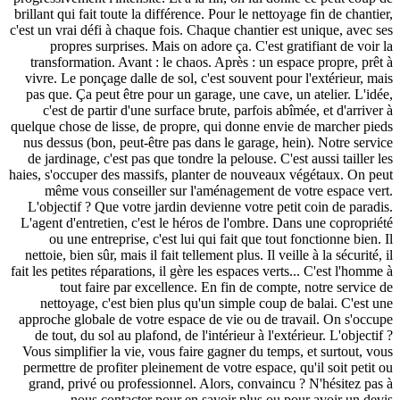
brillant qui fait toute la différence. Pour le nettoyage fin de chantier,
c'est un vrai défi à chaque fois. Chaque chantier est unique, avec ses
propres surprises. Mais on adore ça. C'est gratifiant de voir la
transformation. Avant : le chaos. Après : un espace propre, prêt à
vivre. Le ponçage dalle de sol, c'est souvent pour l'extérieur, mais
pas que. Ça peut être pour un garage, une cave, un atelier. L'idée,
c'est de partir d'une surface brute, parfois abîmée, et d'arriver à
quelque chose de lisse, de propre, qui donne envie de marcher pieds
nus dessus (bon, peut-être pas dans le garage, hein). Notre service
de jardinage, c'est pas que tondre la pelouse. C'est aussi tailler les
haies, s'occuper des massifs, planter de nouveaux végétaux. On peut
même vous conseiller sur l'aménagement de votre espace vert.
L'objectif ? Que votre jardin devienne votre petit coin de paradis.
L'agent d'entretien, c'est le héros de l'ombre. Dans une copropriété
ou une entreprise, c'est lui qui fait que tout fonctionne bien. Il
nettoie, bien sûr, mais il fait tellement plus. Il veille à la sécurité, il
fait les petites réparations, il gère les espaces verts... C'est l'homme à
tout faire par excellence. En fin de compte, notre service de
nettoyage, c'est bien plus qu'un simple coup de balai. C'est une
approche globale de votre espace de vie ou de travail. On s'occupe
de tout, du sol au plafond, de l'intérieur à l'extérieur. L'objectif ?
Vous simplifier la vie, vous faire gagner du temps, et surtout, vous
permettre de profiter pleinement de votre espace, qu'il soit petit ou
grand, privé ou professionnel. Alors, convaincu ? N'hésitez pas à
nous contacter pour en savoir plus ou pour avoir un devis