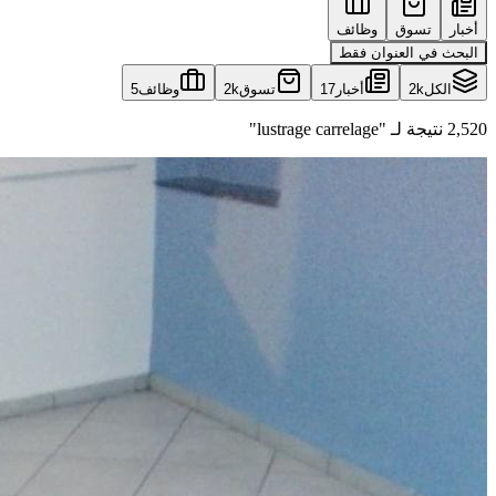
أخبار
تسوق
وظائف
البحث في العنوان فقط
الكل
2k
أخبار
17
تسوق
2k
وظائف
5
2,520 نتيجة لـ "lustrage carrelage"