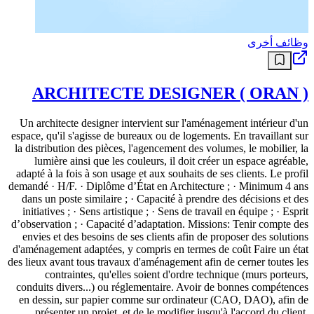
وظائف أخرى
ARCHITECTE DESIGNER ( ORAN )
Un architecte designer intervient sur l'aménagement intérieur d'un
espace, qu'il s'agisse de bureaux ou de logements. En travaillant sur
la distribution des pièces, l'agencement des volumes, le mobilier, la
lumière ainsi que les couleurs, il doit créer un espace agréable,
adapté à la fois à son usage et aux souhaits de ses clients. Le profil
demandé · H/F. · Diplôme d’État en Architecture ; · Minimum 4 ans
dans un poste similaire ; · Capacité à prendre des décisions et des
initiatives ; · Sens artistique ; · Sens de travail en équipe ; · Esprit
d’observation ; · Capacité d’adaptation. Missions: Tenir compte des
envies et des besoins de ses clients afin de proposer des solutions
d'aménagement adaptées, y compris en termes de coût Faire un état
des lieux avant tous travaux d'aménagement afin de cerner toutes les
contraintes, qu'elles soient d'ordre technique (murs porteurs,
conduits divers...) ou réglementaire. Avoir de bonnes compétences
en dessin, sur papier comme sur ordinateur (CAO, DAO), afin de
présenter un projet, et de le modifier jusqu'à l'accord du client.