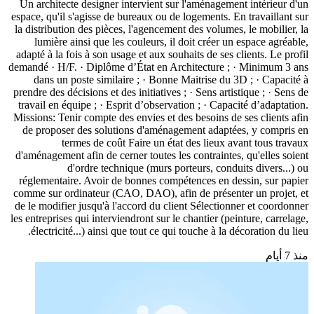
Un architecte designer intervient sur l'aménagement intérieur d'un
espace, qu'il s'agisse de bureaux ou de logements. En travaillant sur
la distribution des pièces, l'agencement des volumes, le mobilier, la
lumière ainsi que les couleurs, il doit créer un espace agréable,
adapté à la fois à son usage et aux souhaits de ses clients. Le profil
demandé · H/F. · Diplôme d’État en Architecture ; · Minimum 3 ans
dans un poste similaire ; · Bonne Maitrise du 3D ; · Capacité à
prendre des décisions et des initiatives ; · Sens artistique ; · Sens de
travail en équipe ; · Esprit d’observation ; · Capacité d’adaptation.
Missions: Tenir compte des envies et des besoins de ses clients afin
de proposer des solutions d'aménagement adaptées, y compris en
termes de coût Faire un état des lieux avant tous travaux
d'aménagement afin de cerner toutes les contraintes, qu'elles soient
d'ordre technique (murs porteurs, conduits divers...) ou
réglementaire. Avoir de bonnes compétences en dessin, sur papier
comme sur ordinateur (CAO, DAO), afin de présenter un projet, et
de le modifier jusqu'à l'accord du client Sélectionner et coordonner
les entreprises qui interviendront sur le chantier (peinture, carrelage,
électricité...) ainsi que tout ce qui touche à la décoration du lieu.
منذ 7 أيام