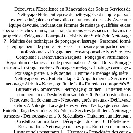
Découvrez l'Excellence en Rénovation des Sols et Services de
Nettoyage Notre entreprise de nettoyage se distingue par son
expertise inégalée en rénovation et traitement des sols. Avec une
équipe dévouée, incluant des femmes de ménage qualifiées et des
spécialistes chevronnés, nous transformons vos espaces en havres de
propreté et d'élégance. Pourquoi Choisir Notre Société de Nettoyage
? - Maîtrise des techniques de ponçage et lustrage - Personnel formé
et équipements de pointe - Services sur mesure pour particuliers et
professionnels - Engagement éco-responsable Nos Services
Complets : 1. Rénovation Parquets - Ponçage et vitrification -
Réparation de lames - Teinte personnalisée 2. Sols Durs - Ponçage
marbre - Lustrage marbre - Ponçage carrelage - Lustrage carrelage -
Polissage pierre 3. Résidentiel - Femme de ménage régulière -
Nettoyage vitres - Entretien tapis 4. Appartements - Service de
nettoyage Airbnb - Nettoyage fin de bail - Entretien copropriétés 5.
Bureaux et Commerces - Nettoyage quotidien - Entretien sols
commerciaux - Désinfection sanitaires 6. Post-Construction -
Nettoyage fin de chantier - Nettoyage après travaux - Déblayage
débris 7. Vitrage - Lavage baies vitrées - Nettoyage vérandas -
Entretien façades vitrées 8. Extérieur - Services jardinier - Nettoyage
terrasses - Démoussage toits 9. Spécialisés - Traitement antidérapant
- Cristallisation marbres - Décapage industriel 10. Hôtellerie et
Restauration - Nettoyage cuisines pro - Entretien chambres -
Lustrage sols restaurants 11. Urgences - Post-dégâts des eaux -