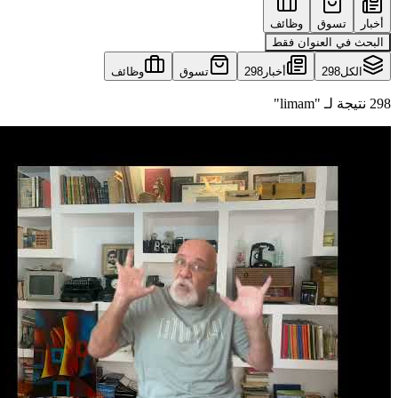
أخبار
تسوق
وظائف
البحث في العنوان فقط
الكل
298
أخبار
298
تسوق
وظائف
298 نتيجة لـ "limam"