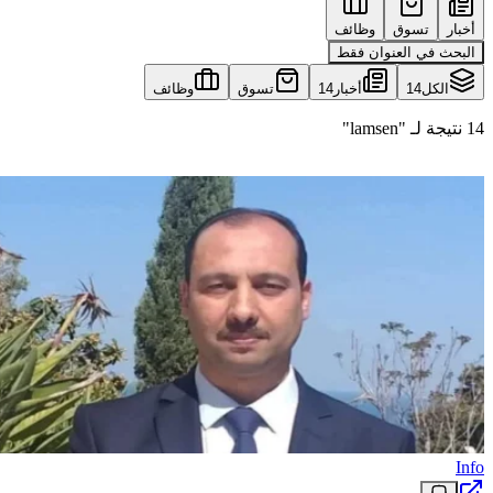
أخبار
تسوق
وظائف
البحث في العنوان فقط
الكل
14
أخبار
14
تسوق
وظائف
14 نتيجة لـ "lamsen"
Info