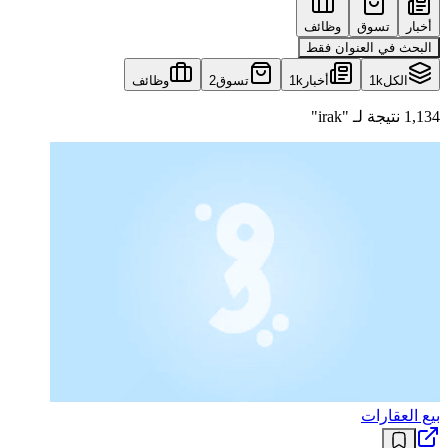
أخبار
تسوق
وظائف
البحث في العنوان فقط
الكل
1k
أخبار
1k
تسوق
2
وظائف
1,134 نتيجة لـ "irak"
بيع العقارات