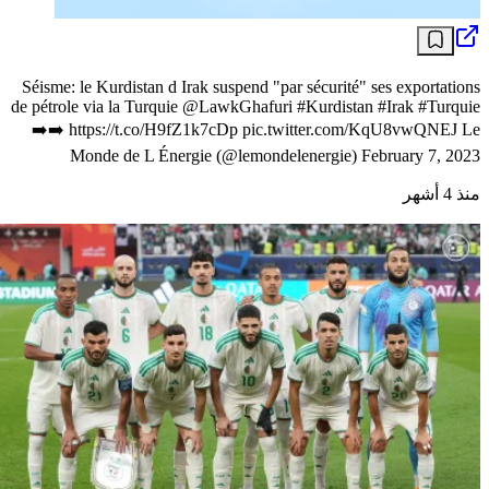
Séisme: le Kurdistan d Irak suspend "par sécurité" ses exportations
de pétrole via la Turquie @LawkGhafuri #Kurdistan #Irak #Turquie
➡️➡️ https://t.co/H9fZ1k7cDp pic.twitter.com/KqU8vwQNEJ Le
Monde de L Énergie (@lemondelenergie) February 7, 2023
منذ 4 أشهر