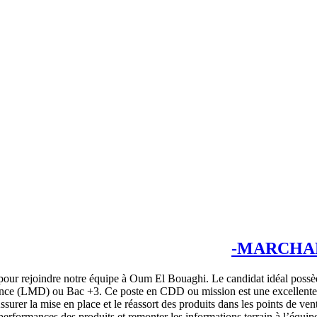
MARCHAN
ur rejoindre notre équipe à Oum El Bouaghi. Le candidat idéal possèd
icence (LMD) ou Bac +3. Ce poste en CDD ou mission est une excellent
rer la mise en place et le réassort des produits dans les points de vent
erformances des produits et remonter les informations terrain à l’équipe