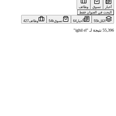
أخبار
تسوق
وظائف
البحث في العنوان فقط
الكل
55k
أخبار
64
تسوق
54k
وظائف
427
55,396 نتيجة لـ "ighil el"