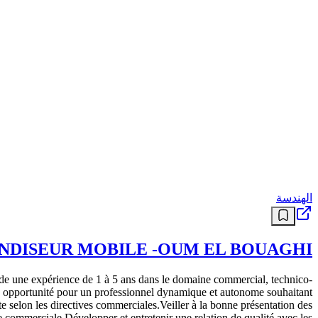
الهندسة
DISEUR MOBILE -OUM EL BOUAGHI-
e une expérience de 1 à 5 ans dans le domaine commercial, technico-
e opportunité pour un professionnel dynamique et autonome souhaitant
e selon les directives commerciales.Veiller à la bonne présentation des
 commerciale.Développer et entretenir une relation de qualité avec les