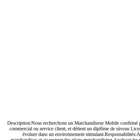
Description:Nous recherchons un Marchandiseur Mobile confirmé po
commercial ou service client, et détient un diplôme de niveau L
évoluer dans un environnement stimulant.Responsabilités:Assu
marchandises et au respect des plans merchandising.Analyser les p