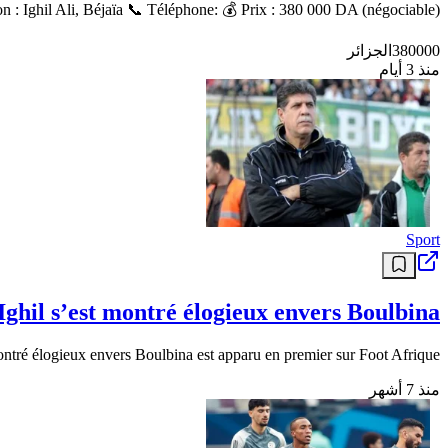
n : Ighil Ali, Béjaïa 📞 Téléphone: 💰 Prix : 380 000 DA (négociable).
380000
الجزائر
منذ 3 أيام
Sport
il s’est montré élogieux envers Boulbina
tré élogieux envers Boulbina est apparu en premier sur Foot Afrique .
منذ 7 أشهر