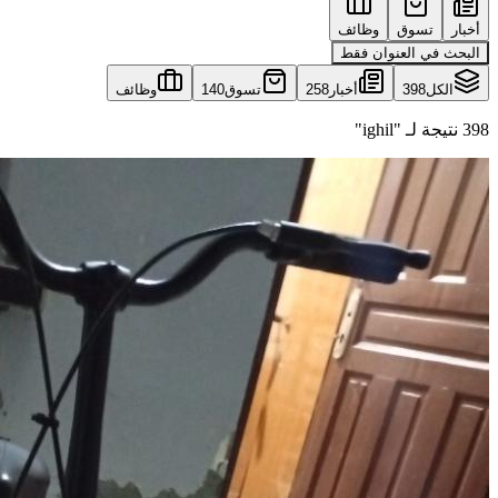
أخبار
تسوق
وظائف
البحث في العنوان فقط
الكل
398
أخبار
258
تسوق
140
وظائف
398 نتيجة لـ "ighil"