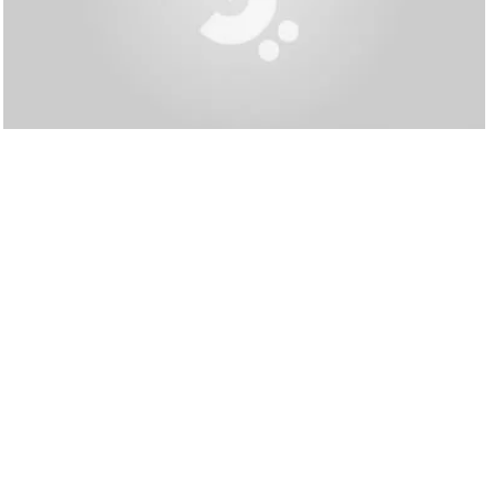
Automobile / Transport
Opel choisit l’Algérie pour son nouveau
site de production hors d’Europe
Le constructeur allemand Opel, marque du groupe Stellantis, a
annoncé l’implantation prochaine d’une usine de production en
Algérie. L’annonce a été faite par le PDG d’Opel, Florian Huettl,
sur sa page Linkdin, qui qualifie
منذ 7 أشهر
Automobile / Transport