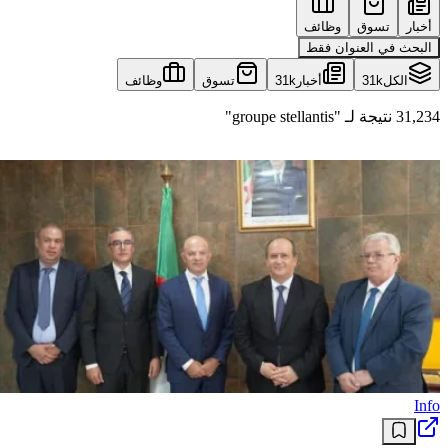
أخبار
تسوق
وظائف
البحث في العنوان فقط
الكل
31k
أخبار
31k
تسوق
وظائف
31,234 نتيجة لـ "groupe stellantis"
Info