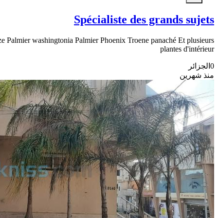
Spécialiste des grands sujets
co ze Palmier washingtonia Palmier Phoenix Troene panaché Et plusieurs
plantes d'intérieur
0
الجزائر
منذ شهرين