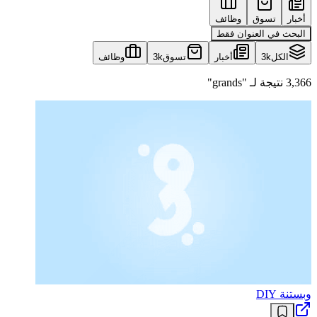
أخبار
تسوق
وظائف
البحث في العنوان فقط
الكل
3k
أخبار
تسوق
3k
وظائف
3,366 نتيجة لـ "grands"
وبستنة DIY