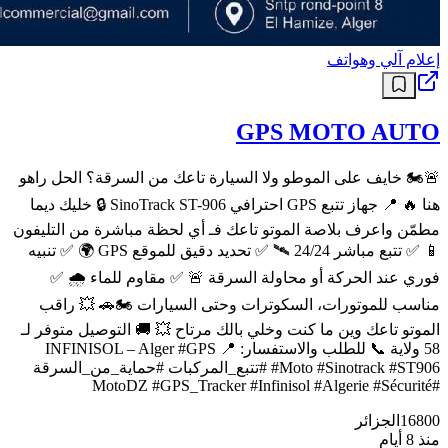
إعلام آلي وهواتف
GPS MOTO AUTO
🚨🏍️ خايف على الموطو ولا السيارة تاعك من السرقة؟ الحل راهو
هنا 🔥 📍 جهاز تتبع GPS احترافي SinoTrack ST-906 🔒 خليك ديما
مطمّن واعرف بلاصة الموتو تاعك فـ أي لحظة مباشرة من التليفون
📱 ✅ تتبع مباشر 24/24 🛰️ ✅ تحديد دقيق للموقع GPS 🌍 ✅ تنبيه
فوري عند الحركة أو محاولة السرقة 🚨 ✅ مقاوم للماء 🌧️ ✅
مناسب للموتورات، السكوترات وحتى السيارات 🏍️🚗 💥 راقب
الموتو تاعك وين ما كنت وخلي بالك مرتاح 💥 🚚 التوصيل متوفر لـ
58 ولاية 📞 للطلب والاستفسار: 📍 INFINISOL – Alger #GPS
#Moto #Sinotrack #ST906 #تتبع_المركبات #حماية_من_السرقة
#MotoDZ #GPS_Tracker #Infinisol #Algerie #Sécurité
16800
الجزائر
منذ 8 أيام