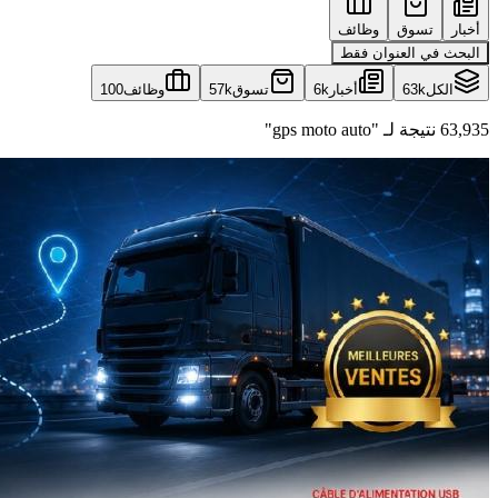
أخبار
تسوق
وظائف
البحث في العنوان فقط
الكل
63k
أخبار
6k
تسوق
57k
وظائف
100
63,935 نتيجة لـ "gps moto auto"