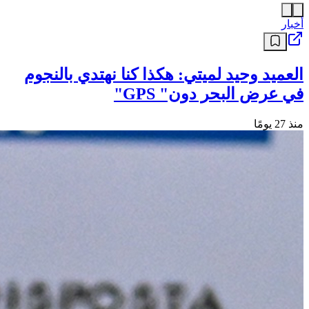
أخبار
العميد وحيد لميتي: هكذا كنا نهتدي بالنجوم
في عرض البحر دون" GPS"
منذ 27 يومًا