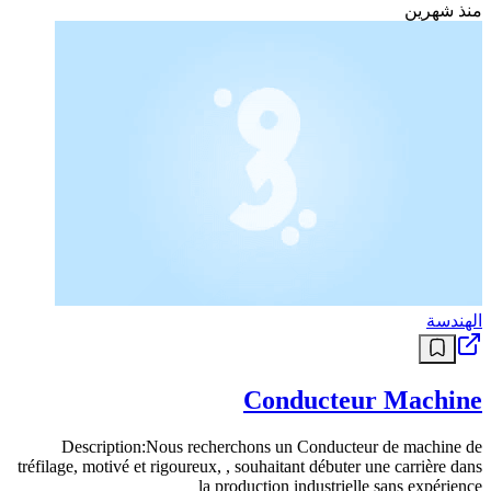
وظائف أخرى
Technicien Machine
Missions : Conduire et surveiller les machines Effectuer les réglages
nécessaires Contrôler la qualité des produits fabriqués Détecter les
anomalies et alerter Assurer l’entretien de premier niveau Profil :
Diplôme technique (mécanique, électromécanique ou équivalent)
Expérience : 1 an minimum Maîtrise des machines industrielles
Rigueur et réactivité Esprit d’équipe Autres : Si vous correspondez à
ce profil, merci d’envoyer votre CV en cliquant sur l’onglet postuler
منذ شهرين