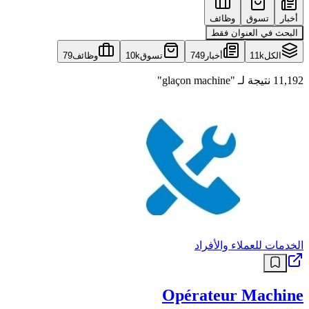
أخبار
تسوق
وظائف
البحث في العنوان فقط
الكل
11k
أخبار
749
تسوق
10k
وظائف
79
11,192 نتيجة لـ "glaçon machine"
الخدمات للعملاء والأفراد
Opérateur Machine