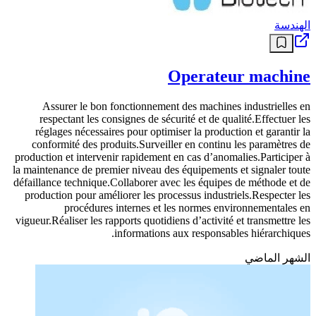
audacieusement que la quête de l’intelligence artificielle, et la Silicon
Valley elle-même, trouvent leurs racines dans l’eugénisme. La
réalisatrice Valerie Veatch fait valoir que l’essor du techno-fascisme
incarné par des figures comme Elon Musk et Peter Thiel est une
caractéristique, et non un bug. Cela peut Lire la suite L’article
Sundance : le documentaire « Ghost in the Machine » trace une
ligne de démarcation entre l’IA et l’eugénisme est apparu en premier
sur GeekyAlgeria .
منذ 5 أشهر
الهندسة
Operateur machine
Assurer le bon fonctionnement des machines industrielles en
respectant les consignes de sécurité et de qualité.Effectuer les
réglages nécessaires pour optimiser la production et garantir la