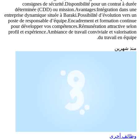
réglages et les contrôles nécessaires pour garantir la qualité des
produits.Participer à la maintenance préventive et corrective des
équipements.Suivre les procédures de sécurité et veiller au respect
des normes en vigueur.Collaborer avec les équipes de production et
de maintenance pour optimiser les processus.Rédiger les rapports
d’activité et signaler toute anomalie ou dysfonctionnement.Ayant
des connaissances en matiere d'extrudeuse et
l'automatisme.Exigences:Diplôme TS Bac +2 ou universitaiare avec
diplome en automatiqme et / ou TS en electotechnique et
electromecanique dans un domaine industriel,Expérience de 1 à 2
ans dans un poste similaire, idéalement en industrie ou
maintenance.Bonne connaissance des machines industrielles et des
procédures de production.Capacité à travailler en équipe et à prendre
des initiatives.Rigueur, sens de l’organisation et respect des
consignes de sécurité.Disponibilité pour un contrat à durée
déterminée (CDD) ou mission.Avantages:Intégration dans une
entreprise dynamique située à Baraki.Possibilité d’évolution vers un
poste de responsable d’équipe.Encadrement et formation continue
pour développer vos compétences.Rémunération attractive selon
profil et expérience.Ambiance de travail conviviale et valorisation
du travail en équipe.
منذ شهرين