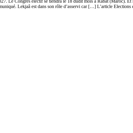
 2027. Le Congrès électif se tiendra le 18 dudit mois à Rabat (Maroc). E
muniqué. Lekjaâ est dans son rôle d’asservi car […] L’article Elections 