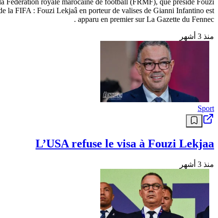
t la Fédération royale marocaine de football (FRMF), que préside Fouzi
de la FIFA : Fouzi Lekjaâ en porteur de valises de Gianni Infantino est
apparu en premier sur La Gazette du Fennec .
منذ 3 أشهر
Sport
L’USA refuse le visa à Fouzi Lekjaa
منذ 3 أشهر