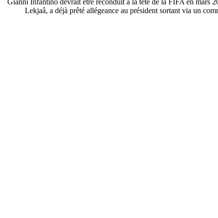
Gianni Infantino devrait être reconduit à la tête de la FIFA en mars
Lekjaâ, a déjà prêté allégeance au président sortant via un com