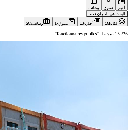
أخبار
تسوق
وظائف
البحث في العنوان فقط
الكل
15k
أخبار
13k
تسوق
1k
وظائف
203
15,226 نتيجة لـ "fonctionnaires publics"