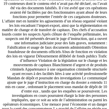
19 conteneurs dont le contenu réel n’avait pas été déclaré, ou l’avait
été via des documents falsifiés. Il s’est avéré que ces opérations
avaient été facilitées par des fonctionnaires ayant abusé de leurs
fonctions pour permettre l’entrée de ces cargaisons douteuses.
L’affaire met en lumière les agissements d’un réseau organisé violant
les lois encadrant l’import-export, ainsi que la réglementation en
matière de change et de transfert de capitaux. Des chefs d’accusation
lourds contre les suspects Après clôture de l’enquête préliminaire, les
suspects ont été présentés devant le juge d’instruction, qui a ouvert
une information judiciaire pour des faits graves, notamment :
Falsification et usage de faux documents administratifs Obtention
frauduleuse de documents officiels Abus de fonction en violation
des lois en vigueur Détournement délibéré de fonds publics Trafic
d’influence Violation de la législation sur le change et les
mouvements de capitaux Blanchiment d’argent et de produits
criminels Appartenance à une organisation criminelle structurée
ayant recours à des facilités liées à une activité professionnelle
Mandats de dépôt et poursuite des investigations Le communiqué
ajoute que le juge d’instruction en charge du dossier a entendu 11
mis en cause , ordonnant le placement sous mandat de dépôt de 10
d’entre eux , tandis que les enquêtes se poursuivent. Les
investigations en cours pourraient élargir la liste des personnes
impliquées, que ce soit au sein de l’administration ou parmi les
opérateurs économiques. Une menace pour l’économie et un danger
pour la santé des consommateurs La gravité de l’affaire ne réside pas