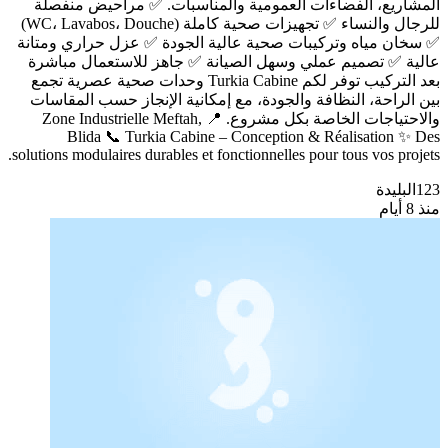
المشاريع، الفضاءات العمومية والمناسبات. ✅ مراحيض منفصلة
للرجال والنساء ✅ تجهيزات صحية كاملة (WC، Lavabos، Douche)
✅ سخان مياه وتركيبات صحية عالية الجودة ✅ عزل حراري ومتانة
عالية ✅ تصميم عملي وسهل الصيانة ✅ جاهز للاستعمال مباشرة
بعد التركيب توفر لكم Turkia Cabine وحدات صحية عصرية تجمع
بين الراحة، النظافة والجودة، مع إمكانية الإنجاز حسب المقاسات
والاحتياجات الخاصة بكل مشروع. 📍 Zone Industrielle Meftah,
Blida 📞 Turkia Cabine – Conception & Réalisation ✨ Des
solutions modulaires durables et fonctionnelles pour tous vos projets.
123
البليدة
منذ 8 أيام