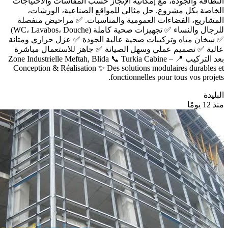
النظافة والجودة، مع إمكانية الإنجاز حسب المقاسات والاحتياجات
الخاصة بكل مشروع. حل مثالي للمواقع الصناعية، الورشات،
المشاريع، الفضاءات العمومية والمناسبات. ✅ مراحيض منفصلة
للرجال والنساء ✅ تجهيزات صحية كاملة (WC، Lavabos، Douche)
✅ سخان مياه وتركيبات صحية عالية الجودة ✅ عزل حراري ومتانة
عالية ✅ تصميم عملي وسهل الصيانة ✅ جاهز للاستعمال مباشرة
بعد التركيب 📍 Zone Industrielle Meftah, Blida 📞 Turkia Cabine –
Conception & Réalisation ✨ Des solutions modulaires durables et
fonctionnelles pour tous vos projets.
البليدة
منذ 12 يومًا