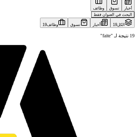
أخبار
تسوق
وظائف
البحث في العنوان فقط
الكل
19
أخبار
تسوق
وظائف
19
19 نتيجة لـ "faite"