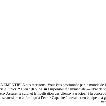
s recrutons !Vous êtes passionnée par le monde de l’événementi
iale Junior📍 Lieu : [Kouba]💼 Disponibilité : Immédiate — libre de t
ls• Assurer le suivi et la fidélisation des clients• Participer à la conc
e aussi bien à l’oral qu’à l’écrit• Capacité à travailler en équipe et à
ven