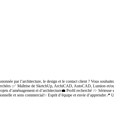
onnée par l’architecture, le design et le contact client ? Vous souhait
cherchées :✅ Maîtrise de SketchUp, ArchiCAD, AutoCAD, Lumion et/ou V
projets d’aménagement et d’architecture💼 Profil recherché :✨ Sérieus
ionnelle et sens commercial✨ Esprit d’équipe et envie d’apprendre📍 Un