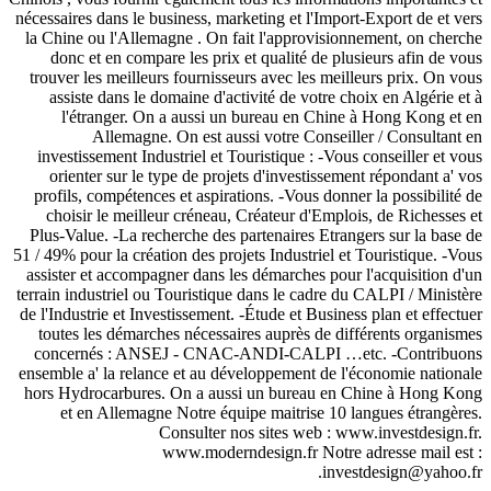
nécessaires dans le business, marketing et l'Import-Export de et vers
la Chine ou l'Allemagne . On fait l'approvisionnement, on cherche
donc et en compare les prix et qualité de plusieurs afin de vous
trouver les meilleurs fournisseurs avec les meilleurs prix. On vous
assiste dans le domaine d'activité de votre choix en Algérie et à
l'étranger. On a aussi un bureau en Chine à Hong Kong et en
Allemagne. On est aussi votre Conseiller / Consultant en
investissement Industriel et Touristique : -Vous conseiller et vous
orienter sur le type de projets d'investissement répondant a' vos
profils, compétences et aspirations. -Vous donner la possibilité de
choisir le meilleur créneau, Créateur d'Emplois, de Richesses et
Plus-Value. -La recherche des partenaires Etrangers sur la base de
51 / 49% pour la création des projets Industriel et Touristique. -Vous
assister et accompagner dans les démarches pour l'acquisition d'un
terrain industriel ou Touristique dans le cadre du CALPI / Ministère
de l'Industrie et Investissement. -Étude et Business plan et effectuer
toutes les démarches nécessaires auprès de différents organismes
concernés : ANSEJ - CNAC-ANDI-CALPI …etc. -Contribuons
ensemble a' la relance et au développement de l'économie nationale
hors Hydrocarbures. On a aussi un bureau en Chine à Hong Kong
et en Allemagne Notre équipe maitrise 10 langues étrangères.
Consulter nos sites web : www.investdesign.fr.
www.moderndesign.fr Notre adresse mail est :
investdesign@yahoo.fr.