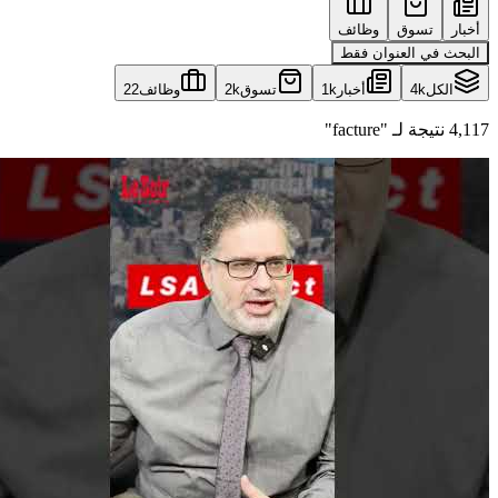
أخبار
تسوق
وظائف
البحث في العنوان فقط
الكل
4k
أخبار
1k
تسوق
2k
وظائف
22
4,117 نتيجة لـ "facture"