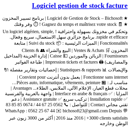
Logiciel gestion de stock facture
★ Logiciel de Gestion de Stock – Bichosoft | برنامج تسيير المخزون
★ 🧾 Gagnez du temps et maîtrisez votre stock ! ⏱️ وفر وقتك
وتحكم في مخزونك بسهولة واحترافية ! Un logiciel algérien, simple,
rapide et efficace. برنامج جزائري سهل الاستعمال، سريع وفعال.
Fonctionnalités | الميزات الرئيسية : 📦 Suivi du stock | متابعة
المخزون 🛒 Ventes & Achats | البيع والشراء 👥 Clients &
Fournisseurs | الزبائن والموردين 💵 Caisse | إدارة الخزينة (المداخيل
والمصاريف) 🖨️ Impression tickets et factures | طباعة الفواتير
والإيصالات 📊 Statistiques & rapports | إحصائيات وتقارير مفصلة 🔌
Fonctionne sans internet | يعمل بدون أنترنت Convient pour |
مناسب لـ : 🏪 Pièces auto, informatique, vêtements, peinture…
محلات قطع الغيار، الإعلام الآلي، الملابس، الطلاء... Avantages |
المزايا : ✅ Interface en arabe & français | واجهة بالعربية والفرنسية
✅ Installation rapide | تركيب سريع ✅ Assistance gratuite | دعم
تقني مجاني Contact | للتواصل : 📞 0562 25 67 44 / 0674 85 85 83
💬 WhatsApp : 0562 25 67 44 ✉️ bichosoft23@gmail.com Depuis
2016 | +3000 clients satisfaits منذ 2016 | أكثر من 3000 زبون عبر
الوطن وخارجه