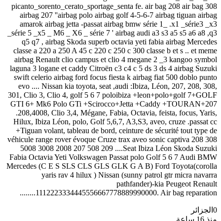
picanto_sorento_cerato_sportage_senta fe. air bag 208 air bag 308
airbag 207 ''airbag polo airbag golf 4-5-6-7 airbag tiguan airbag
amarok airbag jetta -passat airbag bmw série 1_ .x1 _série3 _x3
_série 5 _x5 _ M6 _ X6 _ série 7 ' airbag audi a3 s3 a5 s5 a6 a8 ,q3
q5 q7 , airbag Skoda superb octavia yeti fabia airbag Mercedes
classe a 220 a 250 A 45 c 220 c 250 c 300 classe b et s .. et meme
airbag Renault clio campus et clio 4 megane 2 _3 kangoo symbol
laguna 3 logane et caddy Citroën c3 c4 c 5 ds 3 ds 4 airbag Suzuki
swift celerio airbag ford focus fiesta k airbag fiat 500 doblo punto
evo .... Nissan kia toyota, seat ,audi :Ibiza, Léon, 207, 208, 308,
301, Clio 3, Clio 4, golf 5 6 7 poloibiza +leon+polo+golf 7+GOLF
GTI 6+ Mk6 Polo GTi +Scirocco+Jetta +Caddy +TOURAN+207
.208,4008, Clio 3,4, Mégane, Fabia, Octavia, feista, focus, Yaris,
Hilux, Ibiza Léon, polo, Golf 5,6,7, A3,S3, aveo, cruze .passat cc
+Tiguan volant, tableau de bord, ceinture de sécurité tout type de
véhicule range rover évoque Cruze trax aveo sonic captiva 208 308
5008 3008 2008 207 508 209 ....Seat Ibiza Léon Skoda Suzuki
Fabia Octavia Yeti Volkswagen Passat polo Golf 5 6 7 Audi BMW
Mercedes (C E S SLS CLS GLS GLK G A B) Ford Toyota(corolla
yaris rav 4 hilux ) Nissan (sunny patrol gtr micra navarra
pathfander)-kia Peugeot Renault
........1112223334445556667778889990000. Air bag reparation
0
الجزائر
منذ 16 ساعة