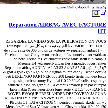
وغيرها من الخدمات المتخصصين
Réparation AIRBAG AVEC FACTURE
HT
REGARDEZ LA VIDEO SUR LA PUBLICATION ON VOUS
MONTRES TOUTتابعوا اافيديو نوضح فيه كل صيانات .Tout type
de voiture site de 300 photos de voitures «« reparation airbag 1 »» |
Facebook ou sur Google» un service professionnel volant +tableau
de bord +ceintures+calculateur. (polo fabia swift clio campus
Mégane 3/4 yeti superb tiguan fiesta mondeo focus ranger
Réparation airbagAUDI A1 A2 A3 S3 A4 A5 S5 A6 _q2 q3 q5 q7
& golf 4 golf5 golf 6 golf7 polo tiguan touran caddy . skoda octavia
,yeti BERLINGO PARTNER 508 208 kongo fiesta mondeo focus
quashqai micra sunny Hyundai i10 20 30 40 volister sportage
santaffe tucson rio getz clio 3 4 campus amarok jetta passat rapid
fabia .fabia & seat leon .ibiza bmw série x E 1234567 RANGE
ROVER EVOQUE FREELANDER DESCOVERY JAGUAR
XF INFINITY X NISSAN creta TOYOTA SUZUKI RENAULT
PEUGEOT TATA CITROËN . peugeot, renault ,skoda ,bmw ,
Mercedes Ford Seat Volkswagen Audi Chevrolet kia_i10_i20_i30