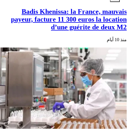
Badis Khenissa: la France, mauvais
payeur, facture 11 300 euros la location
d’une guérite de deux M2
منذ 10 أيام