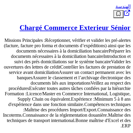
الهندسة
Chargé Commerce Exterieur Sénior
Missions Principales :Réceptionner, vérifier et valider les pré-alertes
(facture, facture pro forma et documents d’expéditions) ainsi que les
documents nécessaires à la domiciliation bancairePréparer les
documents nécessaires à la domiciliation bancaireIntroduction et
suivi des prés domiciliations sur le système bancaireValider les
ouvertures des lettres de créditContrôler les factures de prestation de
service avant domiciliationAssurer un contact permanent avec les
banquesAssurer le classement et l’archivage électronique des
documents liés aux importationsVeillez au respect des
procéduresExécuter toutes autres tâches confiées par la hiérarchie
Formation :Licence/Master en Commerce International, Logistique,
Supply Chain ou équivalent.Expérience :Minimum 5 à 8 ans
d'expérience dans une fonction similaire.Compétences techniques
:Maîtrise des procédures Import/Export.Connaissance des
Incoterms.Connaissance de la réglementation douanière.Maîtrise des
techniques de transport international.Bonne maîtrise d'Excel et des
ERP.