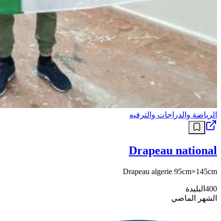
الرياضة والدراجات والترفيه
Drapeau national
Drapeau algerie 95cm×145cm
400
البليدة
الشهر الماضي