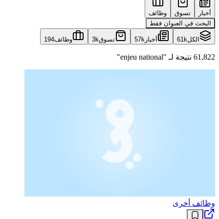
أخبار
تسوق
وظائف
البحث في العنوان فقط
الكل
61k
أخبار
57k
تسوق
3k
وظائف
194
61,822 نتيجة لـ "enjeu national"
وظائف أخرى