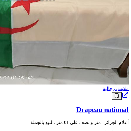
ملابس رجالية
Drapeau national
أعلام الجزائر 1متر و نصف على 01 متر ،البيع بالجملة