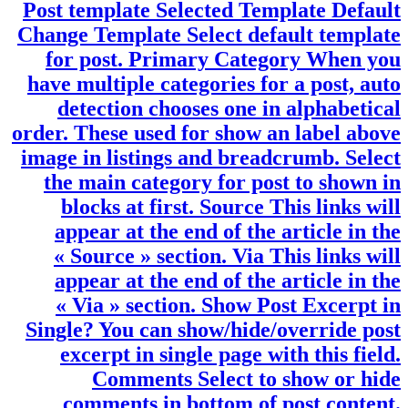
Injection Locations Custom CSS Featured
image credit 1
XXXXXXXXXXXXXXXXXXXXXXXXXX
You can use HTML. Simple note about
featured image credit that will be shown
in bottom of featured image. Featured
Video/Audio Code Paste YouTube, Vimeo
or self hosted video URL then player
automatically will be generated. Page
Layout Selected layout Default Change
layout Override page layout for this post.
Post template Selected Template Default
Change Template Select default template
for post. Primary Category When you
have multiple categories for a post, auto
detection chooses one in alphabetical
order. These used for show an label above