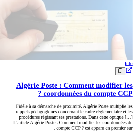
AADL 3 : possibilité de modifier le type
de logement sous conditions
L’Agence nationale de l’amélioration et du développement du
logement (AADL) a annoncé, mardi, que les souscripteurs du
programme AADL3, ayant deux enfants ou plus au moment de
l’inscription, peuvent désormais procéder à la modification du type
de logement, indique un communiqué de l’Agence. Les personnes
concernées peuvent introduire une demande pour passer d’un
appartement de […] The post AADL 3 : possibilité de modifier le
type de logement sous conditions appeared first on Algerie Eco .
منذ 4 أشهر