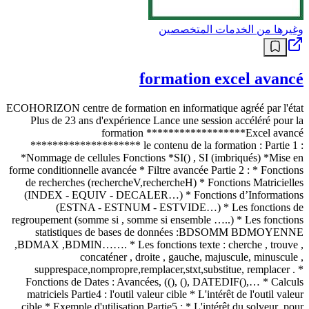
وغيرها من الخدمات المتخصصين
formation excel avancé
ECOHORIZON centre de formation en informatique agréé par l'état
Plus de 23 ans d'expérience Lance une session accéléré pour la
formation ******************Excel avancé
******************** le contenu de la formation : Partie 1 :
*Nommage de cellules Fonctions *SI() , SI (imbriqués) *Mise en
forme conditionnelle avancée * Filtre avancée Partie 2 : * Fonctions
de recherches (rechercheV,rechercheH) * Fonctions Matricielles
(INDEX - EQUIV - DECALER…) * Fonctions d’Informations
(ESTNA - ESTNUM - ESTVIDE…) * Les fonctions de
regroupement (somme si , somme si ensemble …..) * Les fonctions
statistiques de bases de données :BDSOMM BDMOYENNE
,BDMAX ,BDMIN……. * Les fonctions texte : cherche , trouve ,
concaténer , droite , gauche, majuscule, minuscule ,
supprespace,nompropre,remplacer,stxt,substitue, remplacer . *
Fonctions de Dates : Avancées, ((), (), DATEDIF(),… * Calculs
matriciels Partie4 : l'outil valeur cible * L'intérêt de l'outil valeur
cible * Exemple d'utilisation Partie5 : * L'intérêt du solveur .pour