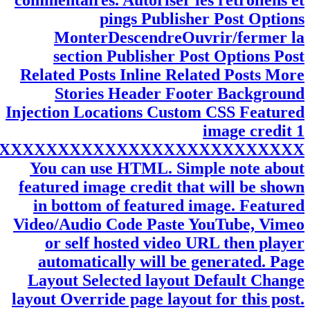
MonterDescendreOuvrir/fermer la
section Champs personnalisés Ajouter un
champ personnalisé : Nom Valeur
Saisissez-en un nouveau Les champs
personnalisés peuvent être utilisés pour
ajouter des métadonnées supplémentaires
à une publication, que vous pouvez
ensuite utiliser dans votre thème.
Commentaires
MonterDescendreOuvrir/fermer la
section Commentaires Autoriser les
commentaires. Autoriser les rétroliens et
pings Publisher Post Options
MonterDescendreOuvrir/fermer la
section Publisher Post Options Post
Related Posts Inline Related Posts More
Stories Header Footer Background