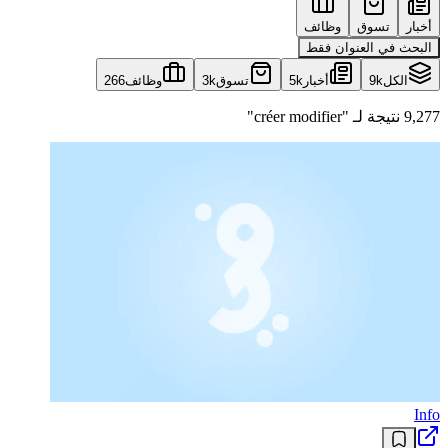
أخبار
تسوق
وظائف
البحث في العنوان فقط
الكل
9k
أخبار
5k
تسوق
3k
وظائف
266
9,277 نتيجة لـ "créer modifier"
Info