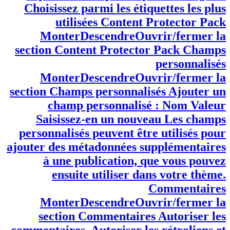
MonterDescendreOuvrir/fermer la
section Auteur/autrice Auteur/autrice
Better Post Views
MonterDescendreOuvrir/fermer la
section Better Post Views Post Views
Count You can change views count to fake
number. This helps your post to get more
attention from visitors. Étiquettes
MonterDescendreOuvrir/fermer la
section Étiquettes Ajouter une étiquette
Séparez les étiquettes par des virgules
Choisissez parmi les étiquettes les plus
utilisées Content Protector Pack
MonterDescendreOuvrir/fermer la
section Content Protector Pack Champs
personnalisés