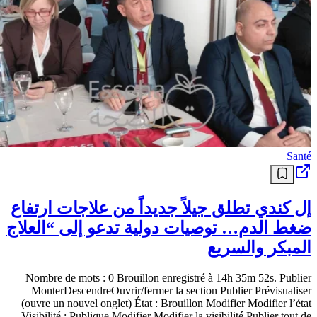
adresse Gmail
Votre ancien e-mail restera disponible comme adresse alternative.
REUTERS / REUTERS À partir du 1er avril, Gmail aura 22 ans.
Beaucoup d’entre nous ont une adresse e-mail mal choisie, teintée
de regrets, mais nous en sommes désormais prisonniers. Nous
l’avons peut-être gardée plus longtemps que la durée pendant
laquelle la plupart des étudiants universitaires ont Lire la suite
L’article Tous les utilisateurs de Google aux États-Unis peuvent
désormais modifier leur adresse Gmail est apparu en premier sur
GeekyAlgeria .
منذ 3 أشهر