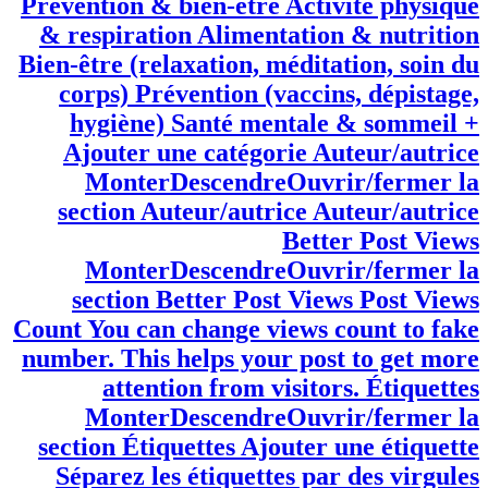
Interviews & entretiens Métiers de la
santé Réflexions société & santé publique
Tribunes d’experts (médecins,
chercheurs, psychologues) Esseha TV /
Multimédia Capsules éducatives Podcasts
santé & bien-être Vidéos santé Femmes &
enfants Adolescents & puberté Grossesse
& maternité Santé de la femme Santé des
enfants Médecines complémentaires
Écothérapie et lien avec la nature
Phytothérapie et remèdes naturels
Prévention & bien-être Activité physique
& respiration Alimentation & nutrition
Bien-être (relaxation, méditation, soin du
corps) Prévention (vaccins, dépistage,
hygiène) Santé mentale & sommeil +
Ajouter une catégorie Auteur/autrice