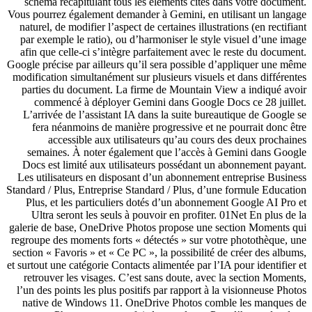
schéma récapitulant tous les éléments cités dans votre document.
Vous pourrez également demander à Gemini, en utilisant un langage
naturel, de modifier l’aspect de certaines illustrations (en rectifiant
par exemple le ratio), ou d’harmoniser le style visuel d’une image
afin que celle-ci s’intègre parfaitement avec le reste du document.
Google précise par ailleurs qu’il sera possible d’appliquer une même
modification simultanément sur plusieurs visuels et dans différentes
parties du document. La firme de Mountain View a indiqué avoir
commencé à déployer Gemini dans Google Docs ce 28 juillet.
L’arrivée de l’assistant IA dans la suite bureautique de Google se
fera néanmoins de manière progressive et ne pourrait donc être
accessible aux utilisateurs qu’au cours des deux prochaines
semaines. À noter également que l’accès à Gemini dans Google
Docs est limité aux utilisateurs possédant un abonnement payant.
Les utilisateurs en disposant d’un abonnement entreprise Business
Standard / Plus, Entreprise Standard / Plus, d’une formule Education
Plus, et les particuliers dotés d’un abonnement Google AI Pro et
Ultra seront les seuls à pouvoir en profiter. 01Net En plus de la
galerie de base, OneDrive Photos propose une section Moments qui
regroupe des moments forts « détectés » sur votre photothèque, une
section « Favoris » et « Ce PC », la possibilité de créer des albums,
et surtout une catégorie Contacts alimentée par l’IA pour identifier et
retrouver les visages. C’est sans doute, avec la section Moments,
l’un des points les plus positifs par rapport à la visionneuse Photos
native de Windows 11. OneDrive Photos comble les manques de