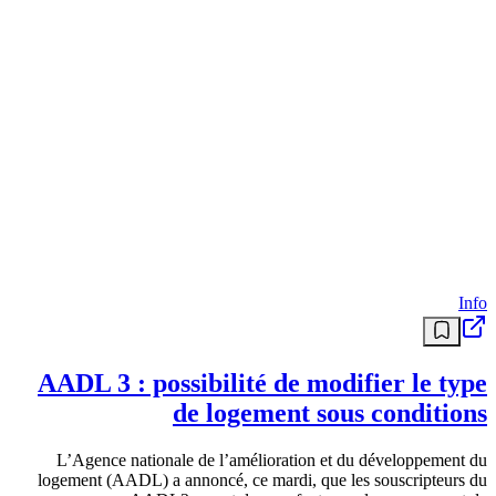
iPhone avant le 1er janvier : après, il sera
trop tard
Chaque fin d’année, Apple modifie discrètement certains paramètres
clés d’iOS. Résultat : beaucoup d’utilisateurs se retrouvent en
janvier… L’article 🔥 Les 5 réglages à modifier sur votre iPhone
avant le 1er janvier : après, il sera trop tard est apparu en premier sur
Android DZ .
منذ 8 أشهر