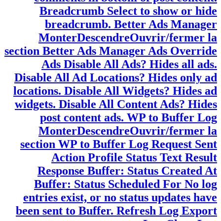
image in listings and breadcrumb. Select
the main category for post to shown in
blocks at first. Source This links will
appear at the end of the article in the
« Source » section. Via This links will
appear at the end of the article in the
« Via » section. Show Post Excerpt in
Single? You can show/hide/override post
excerpt in single page with this field.
Comments Select to show or hide
comments in bottom of post content.
Breadcrumb Select to show or hide
breadcrumb. Better Ads Manager
MonterDescendreOuvrir/fermer la
section Better Ads Manager Ads Override
Ads Disable All Ads? Hides all ads.