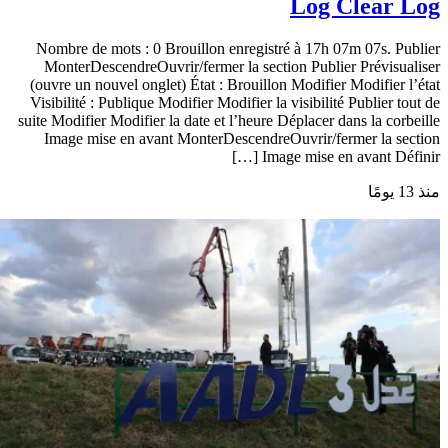
Disable All Ad Locations? Hides only ad
locations. Disable All Widgets? Hides ad
widgets. Disable All Content Ads? Hides
post content ads. WP to Buffer Log
MonterDescendreOuvrir/fermer la
section WP to Buffer Log Request Sent
Action Profile Status Text Result
Response Buffer: Status Created At
Buffer: Status Scheduled For No log
entries exist, or no status updates have
been sent to Buffer. Refresh Log Export
Log Clear Log
Nombre de mots : 0 Brouillon enregistré à 17h 07m 07s. Publier
MonterDescendreOuvrir/fermer la section Publier Prévisualiser
(ouvre un nouvel onglet) État : Brouillon Modifier Modifier l’état
Visibilité : Publique Modifier Modifier la visibilité Publier tout de
suite Modifier Modifier la date et l’heure Déplacer dans la corbeille
Image mise en avant MonterDescendreOuvrir/fermer la section