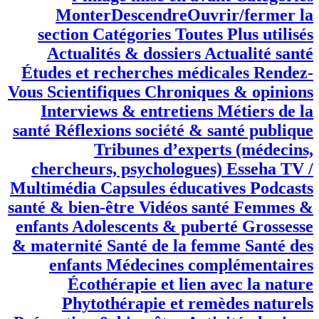
VisuelCode Nombre de mots : 0 Publier
MonterDescendreOuvrir/fermer la
section Publier Prévisualiser (ouvre un
nouvel onglet) État : Brouillon Modifier
Modifier l’état Visibilité : Publique
Modifier Modifier la visibilité Publier
tout de suite Modifier Modifier la date et
l’heure Image mise en avant
MonterDescendreOuvrir/fermer la
section Image mise en avant Définir
l’image mise en avant Catégories
MonterDescendreOuvrir/fermer la
section Catégories Toutes Plus utilisés
Actualités & dossiers Actualité santé
Études et recherches médicales Rendez-
Vous Scientifiques Chroniques & opinions