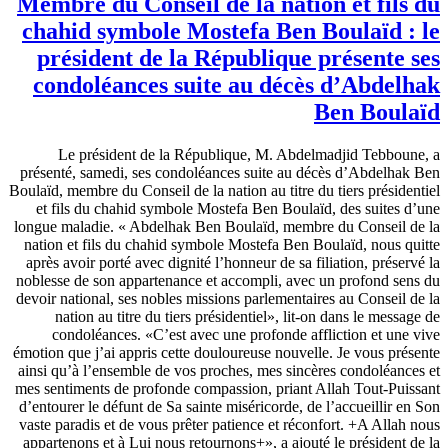
Membre du Conseil de la nation et fils du
chahid symbole Mostefa Ben Boulaïd : le
président de la République présente ses
condoléances suite au décès d’Abdelhak
Ben Boulaïd
Le président de la République, M. Abdelmadjid Tebboune, a
présenté, samedi, ses condoléances suite au décès d’Abdelhak Ben
Boulaïd, membre du Conseil de la nation au titre du tiers présidentiel
et fils du chahid symbole Mostefa Ben Boulaïd, des suites d’une
longue maladie. « Abdelhak Ben Boulaïd, membre du Conseil de la
nation et fils du chahid symbole Mostefa Ben Boulaïd, nous quitte
après avoir porté avec dignité l’honneur de sa filiation, préservé la
noblesse de son appartenance et accompli, avec un profond sens du
devoir national, ses nobles missions parlementaires au Conseil de la
nation au titre du tiers présidentiel», lit-on dans le message de
condoléances. «C’est avec une profonde affliction et une vive
émotion que j’ai appris cette douloureuse nouvelle. Je vous présente
ainsi qu’à l’ensemble de vos proches, mes sincères condoléances et
mes sentiments de profonde compassion, priant Allah Tout-Puissant
d’entourer le défunt de Sa sainte miséricorde, de l’accueillir en Son
vaste paradis et de vous prêter patience et réconfort. +A Allah nous
appartenons et à Lui nous retournons+», a ajouté le président de la