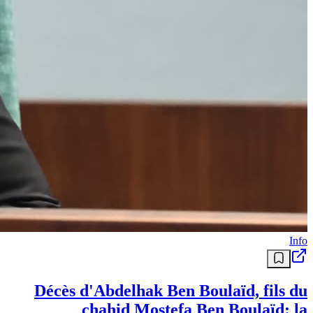
Info
Décès d'Abdelhak Ben Boulaïd, fils du
chahid Mostefa Ben Boulaïd: la