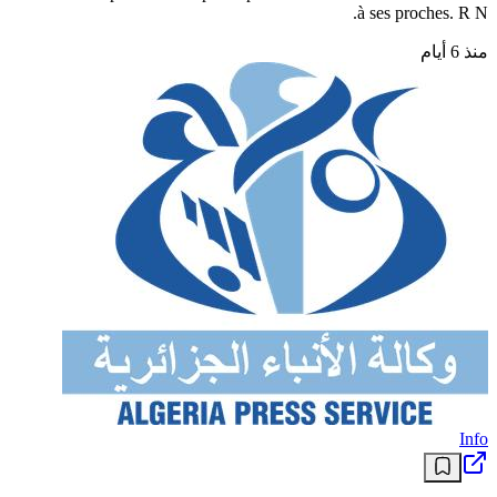
à ses proches. R N.
منذ 6 أيام
Info