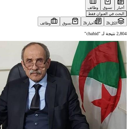
أخبار
تسوق
وظائف
البحث في العنوان فقط
الكل
2k
أخبار
2k
تسوق
وظائف
2,804 نتيجة لـ "chahid"