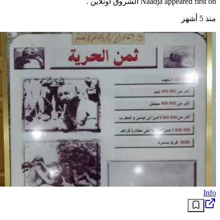
Naâdja appeared first on الشروق أونلاين .
منذ 5 أشهر
Info