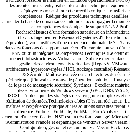
Évolution : Assurer le maintien en condition opérationnelle (MCO)
des architectures clients, réaliser des audits techniques réguliers et
déployer les mises à jour et correctifs critiques.Transfert de
compétences : Rédiger des procédures techniques détaillées,
alimenter la base de connaissances interne et accompagner la montée
en compétences des équipes de support N1/N2.Profil
RecherchéIssu(e) d’une formation supérieure en informatique
(Bac+5, Ingénieur en Réseaux et Systèmes d'Information ou
équivalent), vous justifices d'une expérience minimale de 3 à 5 ans
dans des fonctions de support avancé ou d'intégration au sein d’une
ESN ou d’un intégrateur.Compétences Techniques (Le cœur du
métier) :Infrastructures & Virtualisation : Solide expertise dans la
gestion des environnements virtualisés (Hyper-V, VMware,
architectures hyperconvergées / HCI, stockage centralisé).Réseaux
& Sécurité : Maîtrise avancée des architectures de sécurité
périmétrique (Firewalls de nouvelle génération, solutions d'analyse
de logs et de messagerie sécurisée).Systèmes : Excellente maîtrise
des environnements Windows serveur (GPO, DNS, WSUS,
ISCSI… ), ainsi que des stratégies de sauvegarde complexes et de
réplication de données.Technologies cibles (C'est un réel atout) :La
maîtrise et l'expérience pratique sur les solutions suivantes feront la
différence :Fortinet : FortiGate, FortiMail, FortiAnalyzer… (la
détention d'une certification NSE est un très fort avantage).Microsoft
: Administration avancée et dépannage de Windows Server.Veeam :
Configuration, gestion et restauration via Veeam Backup &