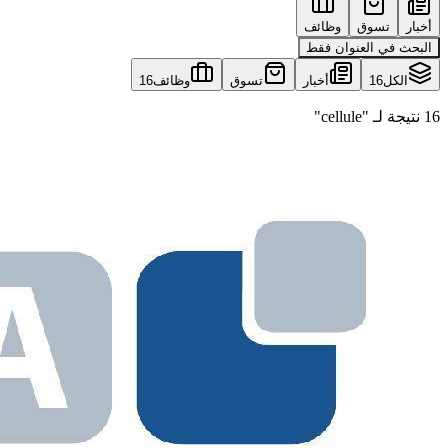
أخبار
تسوق
وظائف
البحث في العنوان فقط
الكل
16
أخبار
تسوق
وظائف
16
16 نتيجة لـ "cellule"