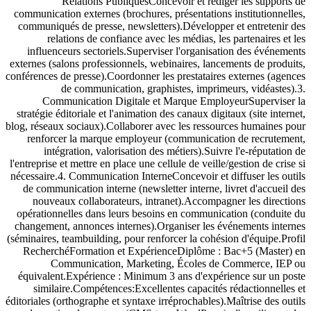
Relations PubliquesConcevoir et rédiger les supports de
communication externes (brochures, présentations institutionnelles,
communiqués de presse, newsletters).Développer et entretenir des
relations de confiance avec les médias, les partenaires et les
influenceurs sectoriels.Superviser l'organisation des événements
externes (salons professionnels, webinaires, lancements de produits,
conférences de presse).Coordonner les prestataires externes (agences
de communication, graphistes, imprimeurs, vidéastes).3.
Communication Digitale et Marque EmployeurSuperviser la
stratégie éditoriale et l'animation des canaux digitaux (site internet,
blog, réseaux sociaux).Collaborer avec les ressources humaines pour
renforcer la marque employeur (communication de recrutement,
intégration, valorisation des métiers).Suivre l'e-réputation de
l'entreprise et mettre en place une cellule de veille/gestion de crise si
nécessaire.4. Communication InterneConcevoir et diffuser les outils
de communication interne (newsletter interne, livret d'accueil des
nouveaux collaborateurs, intranet).Accompagner les directions
opérationnelles dans leurs besoins en communication (conduite du
changement, annonces internes).Organiser les événements internes
(séminaires, teambuilding, pour renforcer la cohésion d'équipe.Profil
RecherchéFormation et ExpérienceDiplôme : Bac+5 (Master) en
Communication, Marketing, Écoles de Commerce, IEP ou
équivalent.Expérience : Minimum 3 ans d'expérience sur un poste
similaire.Compétences:Excellentes capacités rédactionnelles et
éditoriales (orthographe et syntaxe irréprochables).Maîtrise des outils