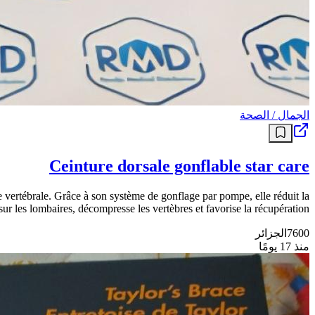
الجمال / الصحة
Ceinture dorsale gonflable star care
 vertébrale. Grâce à son système de gonflage par pompe, elle réduit la
ur les lombaires, décompresse les vertèbres et favorise la récupération.
7600
الجزائر
منذ 17 يومًا