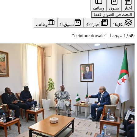
أخبار
تسوق
وظائف
البحث في العنوان فقط
الكل
1k
أخبار
422
تسوق
1k
وظائف
1,949 نتيجة لـ "ceinture dorsale"