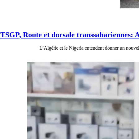
TSGP, Route et dorsale transsahariennes: 
L’Algérie et le Nigeria entendent donner un nouvel é