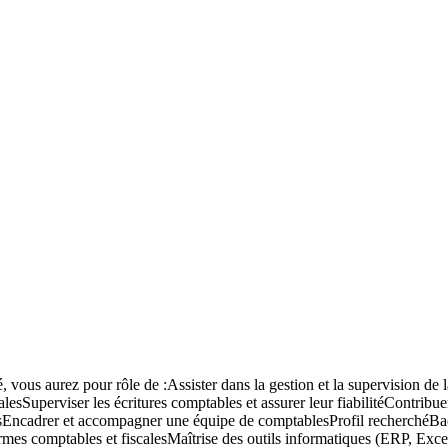
vous aurez pour rôle de :Assister dans la gestion et la supervision de la 
lesSuperviser les écritures comptables et assurer leur fiabilitéContribuer 
rnesEncadrer et accompagner une équipe de comptablesProfil recherchéB
comptables et fiscalesMaîtrise des outils informatiques (ERP, Excel a