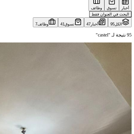
أخبار
تسوق
وظائف
البحث في العنوان فقط
الكل
95
أخبار
47
تسوق
41
وظائف
7
95 نتيجة لـ "castel"