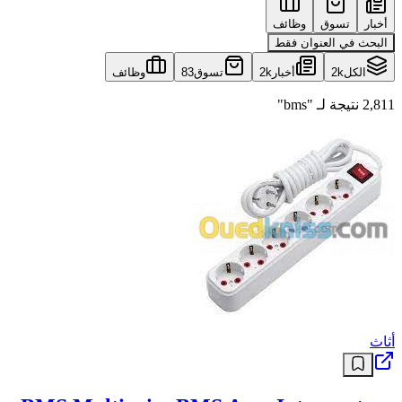
أخبار
تسوق
وظائف
البحث في العنوان فقط
الكل
2k
أخبار
2k
تسوق
83
وظائف
2,811 نتيجة لـ "bms"
أثاث