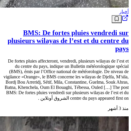
أخبار
BMS: De fortes pluies vendredi sur
plusieurs wilayas de l’est et du centre du
pays
De fortes pluies affecteront, vendredi, plusieurs wilayas de l’est et
du centre du pays, indique un Bulletin météorologique spécial
(BMS), émis par l’Office national de météorologie. De niveau de
vigilance «Orange», le BMS concerne les wilayas de Djelfa, M’sila,
Bordj Bou Arreridj, Sétif, Mila, Constantine, Guelma, Souk Ahras,
Batna, Khenchela, Oum El Bouaghi, Tébessa, Ouled […] The post
BMS: De fortes pluies vendredi sur plusieurs wilayas de l’est et du
centre du pays appeared first on الشروق أونلاين .
منذ 3 أشهر