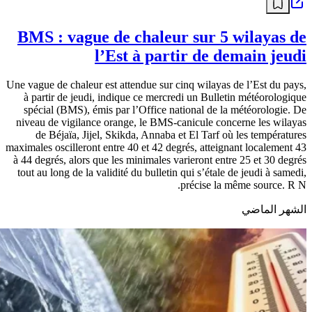
BMS : vague de chaleur sur 5 wilayas de
l’Est à partir de demain jeudi
Une vague de chaleur est attendue sur cinq wilayas de l’Est du pays,
à partir de jeudi, indique ce mercredi un Bulletin météorologique
spécial (BMS), émis par l’Office national de la météorologie. De
niveau de vigilance orange, le BMS-canicule concerne les wilayas
de Béjaïa, Jijel, Skikda, Annaba et El Tarf où les températures
maximales oscilleront entre 40 et 42 degrés, atteignant localement 43
à 44 degrés, alors que les minimales varieront entre 25 et 30 degrés
tout au long de la validité du bulletin qui s’étale de jeudi à samedi,
précise la même source. R N.
الشهر الماضي