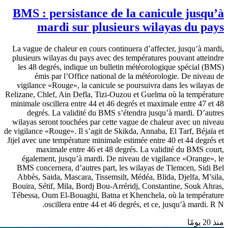
BMS : persistance de la canicule jusqu’à
mardi sur plusieurs wilayas du pays
La vague de chaleur en cours continuera d’affecter, jusqu’à mardi,
plusieurs wilayas du pays avec des températures pouvant atteindre
les 48 degrés, indique un bulletin météorologique spécial (BMS)
émis par l’Office national de la météorologie. De niveau de
vigilance «Rouge», la canicule se poursuivra dans les wilayas de
Relizane, Chlef, Ain Defla, Tizi-Ouzou et Guelma où la température
minimale oscillera entre 44 et 46 degrés et maximale entre 47 et 48
degrés. La validité du BMS s’étendra jusqu’à mardi. D’autres
wilayas seront touchées par cette vague de chaleur avec un niveau
de vigilance «Rouge». Il s’agit de Skikda, Annaba, El Tarf, Béjaïa et
Jijel avec une température minimale estimée entre 40 et 44 degrés et
maximale entre 46 et 48 degrés. La validité du BMS court,
également, jusqu’à mardi. De niveau de vigilance «Orange», le
BMS concernera, d’autres part, les wilayas de Tlemcen, Sidi Bel
Abbès, Saida, Mascara, Tissemsilt, Médéa, Blida, Djelfa, M’sila,
Bouira, Sétif, Mila, Bordj Bou-Arréridj, Constantine, Souk Ahras,
Tébessa, Oum El-Bouaghi, Batna et Khenchela, où la température
oscillera entre 44 et 46 degrés, et ce, jusqu’à mardi. R N.
منذ 20 يومًا