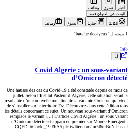
أخبار
تسوق
وظائف
البحث في العنوان فقط
الكل
1
أخبار
1
تسوق
وظائف
1 نتيجة لـ "bauche decayeux"
Info
Covid Algérie : un sous-variant
d’Omicron détecté
Une hausse des cas du Covid-19 a été constatée depuis ce mois de
juillet. Selon l’Institut Pasteur d’Algérie, cette situation serait la
résultante d’une nouvelle mutation de la variante Omicron qui vient
de s’installer sur le territoire Dz. Découvrez dans cette édition tous
les détails concernant ce sujet. Un nouveau sous-variant d’Omicron
remplace le variant […] L’article Covid Algérie : un sous-variant
d’Omicron détecté est apparu en premier sur Monde Emergent .
CQFD. #Covid_19 #bA5 pic.twitter.com/mr5l6urBuN Pascal