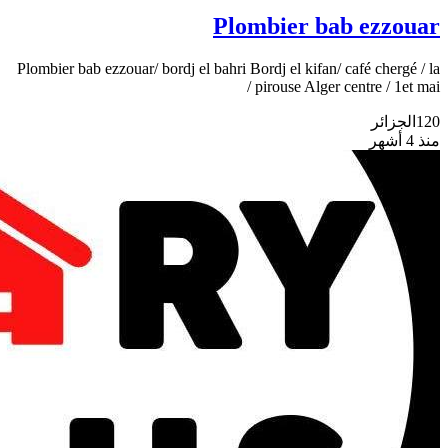
Plombier bab ezzouar
Plombier bab ezzouar/ bordj el bahri Bordj el kifan/ café chergé / la
pirouse Alger centre / 1et mai /
الجزائر
120
منذ 4 أشهر