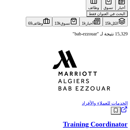
وظائف
تسوق
أخبار
البحث في العنوان فقط
69
وظائف
13k
تسوق
1k
أخبار
15k
الكل
15,329 نتيجة لـ "bab-ezzouar"
الخدمات للعملاء والأفراد
Training Coordinator