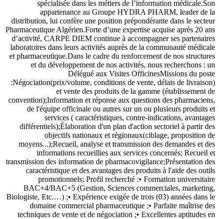
spécialisée dans les métiers de l’information médicale.Son
appartenance au Groupe HYDRA PHARM, leader de la
distribution, lui confère une position prépondérante dans le secteur
Pharmaceutique Algérien.Forte d’une expertise acquise après 20 ans
d’activité, CARPE DIEM continue à accompagner ses partenaires
laboratoires dans leurs activités auprès de la communauté médicale
et pharmaceutique.Dans le cadre du renforcement de nos structures
et du développement de nos activités, nous recherchons : un
Délégué aux Visites OfficinesMissions du poste
:Négociation(prix/volume, conditions de vente, délais de livraison)
et vente des produits de la gamme (établissement de
convention);Information et réponse aux questions des pharmaciens,
de l'équipe officinale ou autres sur un ou plusieurs produits et
services ( caractéristiques, contre-indications, avantages
différentiels);Élaboration d'un plan d'action sectoriel à partir des
objectifs nationaux et régionaux(ciblage, proposition de
moyens...);Recueil, analyse et transmission des demandes et des
informations recueillies aux services concernés; Recueil et
transmission des information de pharmacovigilance;Présentation des
caractéristique et des avantages des produits à l'aide des outils
promotionnels; Profil recherché :• Formation universitaire
BAC+4/BAC+5 (Gestion, Sciences commerciales, marketing,
Biologiste, Etc.…) ;• Expérience exigée de trois (03) années dans le
domaine commercial pharmaceutique ;• Parfaite maîtrise des
techniques de vente et de négociation ;• Excellentes aptitudes en