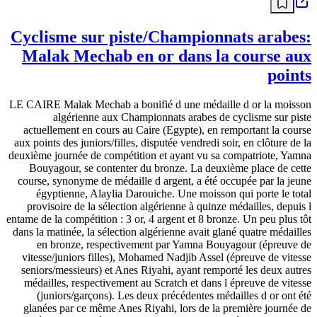
Cyclisme sur piste/Championnats arabes:
Malak Mechab en or dans la course aux
points
LE CAIRE Malak Mechab a bonifié d une médaille d or la moisson
algérienne aux Championnats arabes de cyclisme sur piste
actuellement en cours au Caire (Egypte), en remportant la course
aux points des juniors/filles, disputée vendredi soir, en clôture de la
deuxième journée de compétition et ayant vu sa compatriote, Yamna
Bouyagour, se contenter du bronze. La deuxième place de cette
course, synonyme de médaille d argent, a été occupée par la jeune
égyptienne, Alaylia Darouiche. Une moisson qui porte le total
provisoire de la sélection algérienne à quinze médailles, depuis l
entame de la compétition : 3 or, 4 argent et 8 bronze. Un peu plus tôt
dans la matinée, la sélection algérienne avait glané quatre médailles
en bronze, respectivement par Yamna Bouyagour (épreuve de
vitesse/juniors filles), Mohamed Nadjib Assel (épreuve de vitesse
seniors/messieurs) et Anes Riyahi, ayant remporté les deux autres
médailles, respectivement au Scratch et dans l épreuve de vitesse
(juniors/garçons). Les deux précédentes médailles d or ont été
glanées par ce même Anes Riyahi, lors de la première journée de