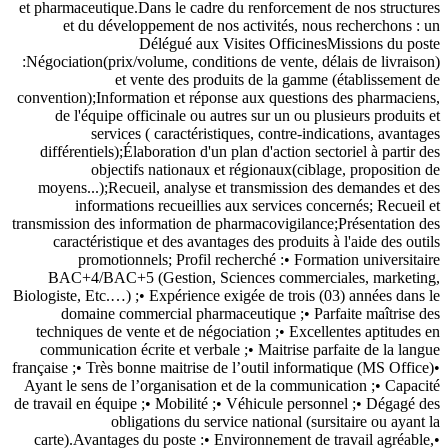
et pharmaceutique.Dans le cadre du renforcement de nos structures
et du développement de nos activités, nous recherchons : un
Délégué aux Visites OfficinesMissions du poste
:Négociation(prix/volume, conditions de vente, délais de livraison)
et vente des produits de la gamme (établissement de
convention);Information et réponse aux questions des pharmaciens,
de l'équipe officinale ou autres sur un ou plusieurs produits et
services ( caractéristiques, contre-indications, avantages
différentiels);Élaboration d'un plan d'action sectoriel à partir des
objectifs nationaux et régionaux(ciblage, proposition de
moyens...);Recueil, analyse et transmission des demandes et des
informations recueillies aux services concernés; Recueil et
transmission des information de pharmacovigilance;Présentation des
caractéristique et des avantages des produits à l'aide des outils
promotionnels; Profil recherché :• Formation universitaire
BAC+4/BAC+5 (Gestion, Sciences commerciales, marketing,
Biologiste, Etc.…) ;• Expérience exigée de trois (03) années dans le
domaine commercial pharmaceutique ;• Parfaite maîtrise des
techniques de vente et de négociation ;• Excellentes aptitudes en
communication écrite et verbale ;• Maitrise parfaite de la langue
française ;• Très bonne maitrise de l’outil informatique (MS Office)•
Ayant le sens de l’organisation et de la communication ;• Capacité
de travail en équipe ;• Mobilité ;• Véhicule personnel ;• Dégagé des
obligations du service national (sursitaire ou ayant la
carte).Avantages du poste :• Environnement de travail agréable,•