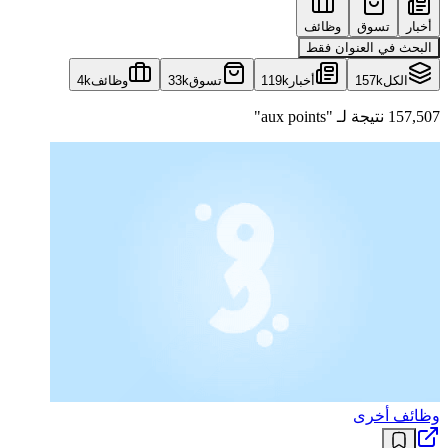
أخبار
تسوق
وظائف
البحث في العنوان فقط
الكل
157k
أخبار
119k
تسوق
33k
وظائف
4k
157,507 نتيجة لـ "aux points"
وظائف أخرى