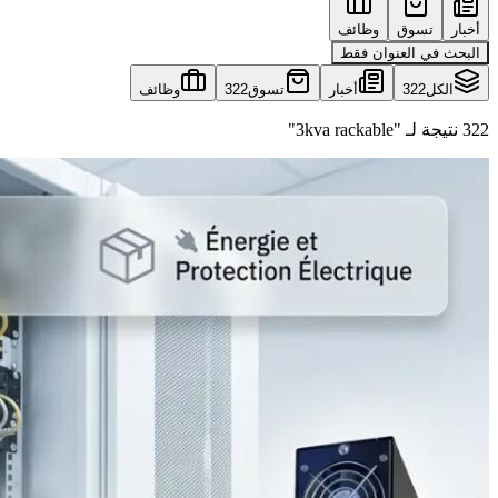
أخبار
تسوق
وظائف
البحث في العنوان فقط
الكل
322
أخبار
تسوق
322
وظائف
322 نتيجة لـ "3kva rackable"