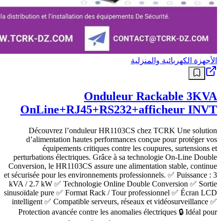
الأجهزة الكهربائية والمنزلية
Onduleur Rackable 3KVA
OnLine+RJ45+RS232+afficheur INVT
Découvrez l’onduleur HR1103CS chez TCRK Une solution
d’alimentation hautes performances conçue pour protéger vos
équipements critiques contre les coupures, surtensions et
perturbations électriques. Grâce à sa technologie On-Line Double
Conversion, le HR1103CS assure une alimentation stable, continue
et sécurisée pour les environnements professionnels. ✅ Puissance : 3
kVA / 2.7 kW ✅ Technologie Online Double Conversion ✅ Sortie
sinusoïdale pure ✅ Format Rack / Tour professionnel ✅ Écran LCD
intelligent ✅ Compatible serveurs, réseaux et vidéosurveillance ✅
Protection avancée contre les anomalies électriques 🔒 Idéal pour