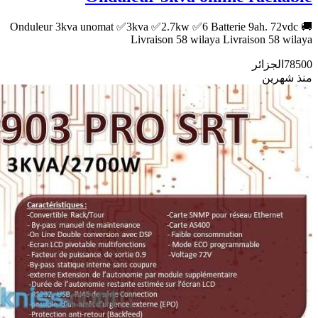
Onduleur 3kva unomat ✅3kva ✅2.7kw ✅6 Batterie 9ah. 72vdc 🚚
Livraison 58 wilaya Livraison 58 wilaya
78500
الجزائر
منذ شهرين