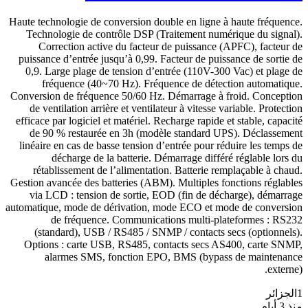
Haute technologie de conversion double en ligne à haute fréquence.
Technologie de contrôle DSP (Traitement numérique du signal).
Correction active du facteur de puissance (APFC), facteur de
puissance d’entrée jusqu’à 0,99. Facteur de puissance de sortie de
0,9. Large plage de tension d’entrée (110V-300 Vac) et plage de
fréquence (40~70 Hz). Fréquence de détection automatique.
Conversion de fréquence 50/60 Hz. Démarrage à froid. Conception
de ventilation arrière et ventilateur à vitesse variable. Protection
efficace par logiciel et matériel. Recharge rapide et stable, capacité
de 90 % restaurée en 3h (modèle standard UPS). Déclassement
linéaire en cas de basse tension d’entrée pour réduire les temps de
décharge de la batterie. Démarrage différé réglable lors du
rétablissement de l’alimentation. Batterie remplaçable à chaud.
Gestion avancée des batteries (ABM). Multiples fonctions réglables
via LCD : tension de sortie, EOD (fin de décharge), démarrage
automatique, mode de dérivation, mode ECO et mode de conversion
de fréquence. Communications multi-plateformes : RS232
(standard), USB / RS485 / SNMP / contacts secs (optionnels).
Options : carte USB, RS485, contacts secs AS400, carte SNMP,
alarmes SMS, fonction EPO, BMS (bypass de maintenance
externe).
1
الجزائر
منذ 3 أيام