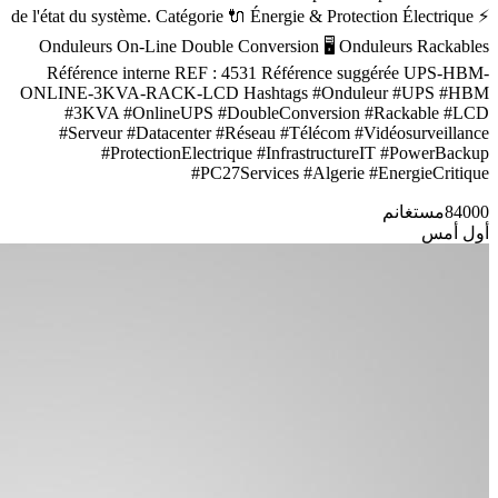
de l'état du système. Catégorie 🔌 Énergie & Protection Électrique ⚡
Onduleurs On-Line Double Conversion 🖥️ Onduleurs Rackables
Référence interne REF : 4531 Référence suggérée UPS-HBM-
ONLINE-3KVA-RACK-LCD Hashtags #Onduleur #UPS #HBM
#3KVA #OnlineUPS #DoubleConversion #Rackable #LCD
#Serveur #Datacenter #Réseau #Télécom #Vidéosurveillance
#ProtectionElectrique #InfrastructureIT #PowerBackup
#PC27Services #Algerie #EnergieCritique
84000
مستغانم
أول أمس