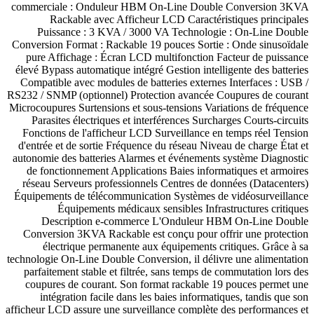
commerciale : Onduleur HBM On-Line Double Conversion 3KVA
Rackable avec Afficheur LCD Caractéristiques principales
Puissance : 3 KVA / 3000 VA Technologie : On-Line Double
Conversion Format : Rackable 19 pouces Sortie : Onde sinusoïdale
pure Affichage : Écran LCD multifonction Facteur de puissance
élevé Bypass automatique intégré Gestion intelligente des batteries
Compatible avec modules de batteries externes Interfaces : USB /
RS232 / SNMP (optionnel) Protection avancée Coupures de courant
Microcoupures Surtensions et sous-tensions Variations de fréquence
Parasites électriques et interférences Surcharges Courts-circuits
Fonctions de l'afficheur LCD Surveillance en temps réel Tension
d'entrée et de sortie Fréquence du réseau Niveau de charge État et
autonomie des batteries Alarmes et événements système Diagnostic
de fonctionnement Applications Baies informatiques et armoires
réseau Serveurs professionnels Centres de données (Datacenters)
Équipements de télécommunication Systèmes de vidéosurveillance
Équipements médicaux sensibles Infrastructures critiques
Description e-commerce L'Onduleur HBM On-Line Double
Conversion 3KVA Rackable est conçu pour offrir une protection
électrique permanente aux équipements critiques. Grâce à sa
technologie On-Line Double Conversion, il délivre une alimentation
parfaitement stable et filtrée, sans temps de commutation lors des
coupures de courant. Son format rackable 19 pouces permet une
intégration facile dans les baies informatiques, tandis que son
afficheur LCD assure une surveillance complète des performances et