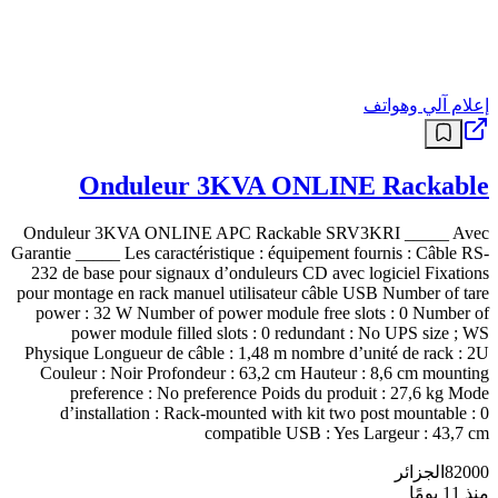
إعلام آلي وهواتف
Onduleur 3KVA ONLINE Rackable
Onduleur 3KVA ONLINE APC Rackable SRV3KRI _____ Avec
Garantie _____ Les caractéristique : équipement fournis : Câble RS-
232 de base pour signaux d’onduleurs CD avec logiciel Fixations
pour montage en rack manuel utilisateur câble USB Number of tare
power : 32 W Number of power module free slots : 0 Number of
power module filled slots : 0 redundant : No UPS size ; WS
Physique Longueur de câble : 1,48 m nombre d’unité de rack : 2U
Couleur : Noir Profondeur : 63,2 cm Hauteur : 8,6 cm mounting
preference : No preference Poids du produit : 27,6 kg Mode
d’installation : Rack-mounted with kit two post mountable : 0
compatible USB : Yes Largeur : 43,7 cm
82000
الجزائر
منذ 11 يومًا