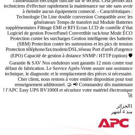
l'alimentation électrique bascule sur le secteur. Cela permet aux
techniciens d'effectuer rapidement la maintenance sur site sans avoir
à éteindre aucun équipement connecté. - Caractéristiques :
Technologie On Line double conversion Compatible avec les
générateurs Temps de transfert nul Module Batteries
supplémentaires Filtrage EMI et RFI Ecran LCD de contrôle d’état
Logiciel de gestion PowerPanel Convertible rack/tour Mode ÉCO
Protection contre les surcharges Gestion intelligente des batteries
(SBM) Protection contre les surtensions et les pics de tension
Protection téléphone/fax/modem/DSL/réseau Port d'arrêt d'urgence
(EPO) Capacité de gestion à distance SNMP / HTTP (option) 🛡️
Garantie & SAV Nos onduleurs sont garantis 12 mois contre tout
défaut de fabrication. Le Service Après-Vente assure une assistance
technique, le diagnostic et le remplacement des pièces si nécessaire.
Cher client, nous restons à votre entière disposition pour tout
renseignement additionnel. 🤝 📢 Commandez dès maintenant
l’APC Easy UPS BV1000I et sécurisez votre matériel électronique !
🚀
1
الجزائر
منذ 4 أشهر