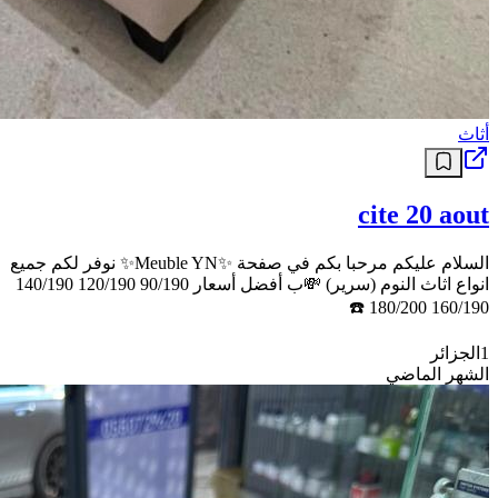
أثاث
cite 20 aout
السلام عليكم مرحبا بكم في صفحة ✨Meuble YN✨ نوفر لكم جميع
انواع اثاث النوم (سرير) 💸ب أفضل أسعار 90/190 120/190 140/190
160/190 180/200 ☎️
1
الجزائر
الشهر الماضي