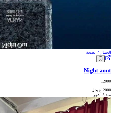
الجمال / الصحة
Night aout
12000
12000
جيجل
منذ 3 أشهر