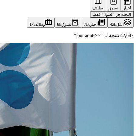
أخبار
تسوق
وظائف
البحث في العنوان فقط
الكل
42k
أخبار
31k
تسوق
9k
وظائف
1k
42,647 نتيجة لـ ">>>jour aout"