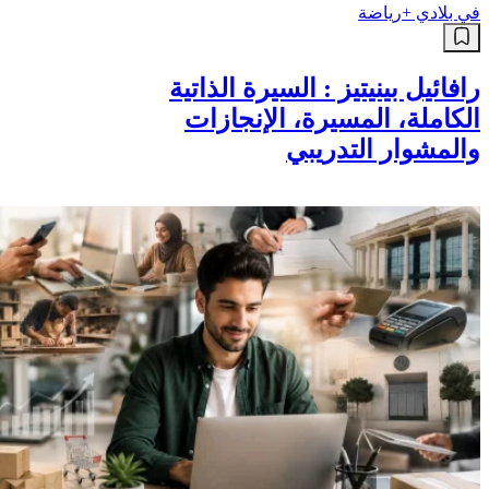
في بلادي +
رياضة
رافائيل بينيتيز : السيرة الذاتية
الكاملة، المسيرة، الإنجازات
والمشوار التدريبي