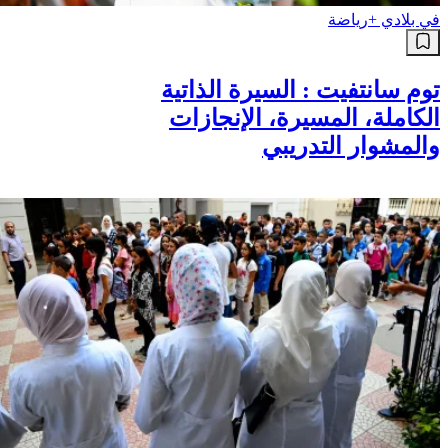
في بلادي +
رياضة
توم سانتفيت : السيرة الذاتية
الكاملة، المسيرة، الإنجازات
والمشوار التدريبي