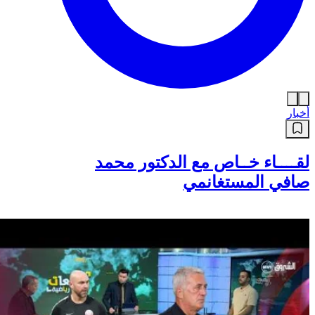
أخبار
لقــــاء خــاص مع الدكتور محمد
صافي المستغانمي