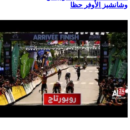
وشانشيز الأوفر حظا