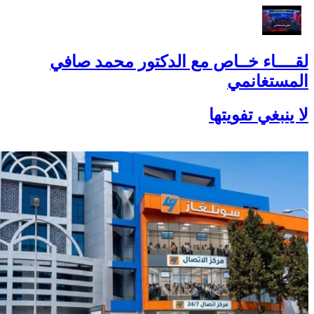
لقــــاء خــاص مع الدكتور محمد صافي
المستغانمي
لا ينبغي تفويتها