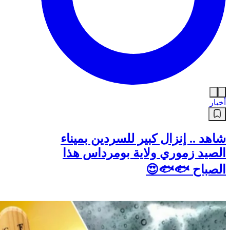
أخبار
شاهد .. إنزال كبير للسردين بميناء
الصيد زموري ولاية بومرداس هذا
الصباح 🐟🐟😍