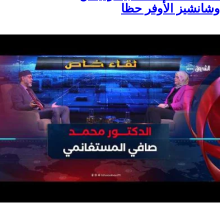
وشانشيز الأوفر حظا