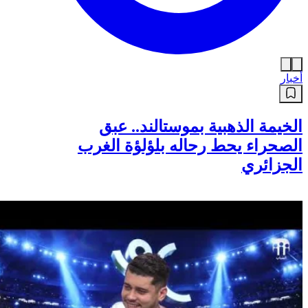
أخبار
الخيمة الذهبية بموستالند.. عبق
الصحراء يحط رحاله بلؤلؤة الغرب
الجزائري