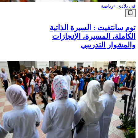
في بلادي +
رياضة
توم سانتفيت : السيرة الذاتية
الكاملة، المسيرة، الإنجازات
والمشوار التدريبي