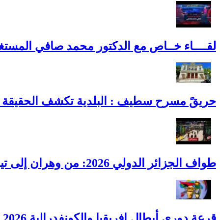
لقــــاء خــاص مع الدكتور محمد صافي المستغ
حريقً مسرح سطيف : البلدية تكشف الحقيقة ا
طواف الجزائر الدولي 2026: من وهران إلى تيزي وزو.. الجزائر تجمع العالم على عجلتين
قرعة دوري أبطال إفريقيا والكونفدرالية 2026 : مواجهات الأندية الجزائرية رسميًا