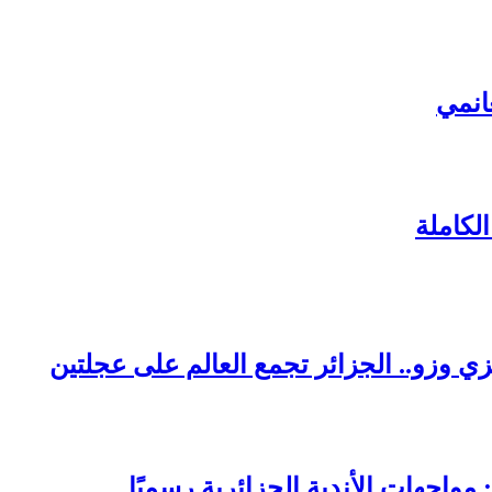
انمي
لكاملة