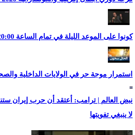
كونوا على الموعد الليلة في تمام الساعة 20:00 .بودكاست خاص بالذكرى الـ105 نادي مولودية الجزائر.
استمرار موجة حر في الولايات الداخلية والصحر
نبض العالم | ترامب: أعتقد أن حرب إيران ستنت
لا ينبغي تفويتها