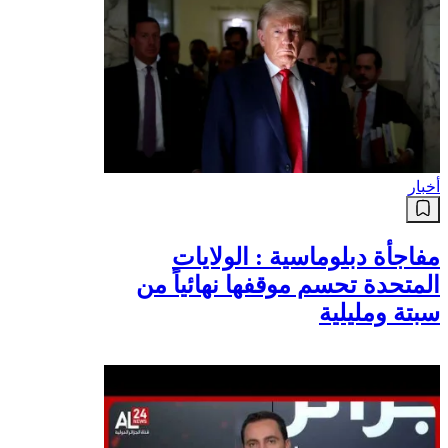
أخبار
مفاجأة دبلوماسية : الولايات
المتحدة تحسم موقفها نهائياً من
سبتة ومليلية