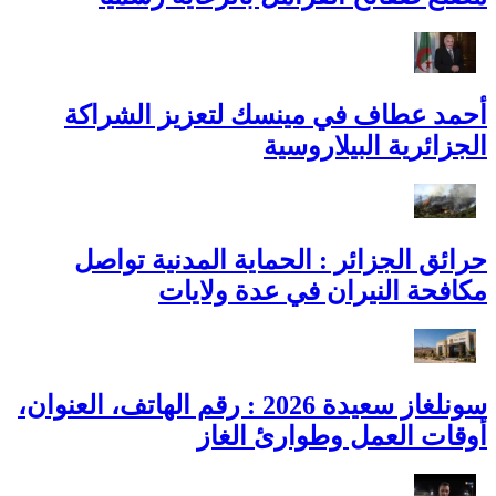
أحمد عطاف في مينسك لتعزيز الشراكة
الجزائرية البيلاروسية
حرائق الجزائر : الحماية المدنية تواصل
مكافحة النيران في عدة ولايات
سونلغاز سعيدة 2026 : رقم الهاتف، العنوان،
أوقات العمل وطوارئ الغاز