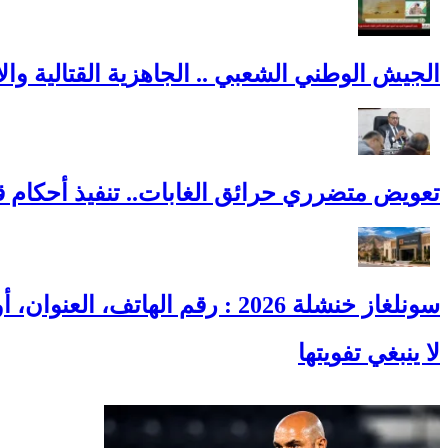
الجيش الوطني الشعبي .. الجاهزية القتالية والاح
تعويض متضرري حرائق الغابات.. تنفيذ أحكام 
سونلغاز خنشلة 2026 : رقم الهاتف، العنوان، أوقات العمل وطوارئ الغاز
لا ينبغي تفويتها