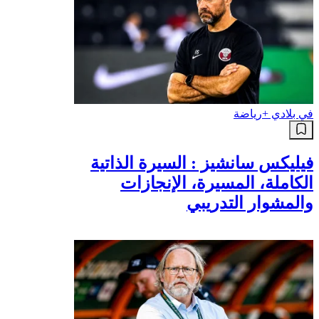
في بلادي +
رياضة
فيليكس سانشيز : السيرة الذاتية
الكاملة، المسيرة، الإنجازات
والمشوار التدريبي