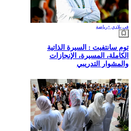
في بلادي +
رياضة
توم سانتفيت : السيرة الذاتية
الكاملة، المسيرة، الإنجازات
والمشوار التدريبي