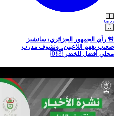
رياضة
🚨 رأي الجمهور الجزائري: سانشيز
صعيب يفهم اللاعبين.. ونشوف مدرب
محلي أفضل للخضر 🇩🇿