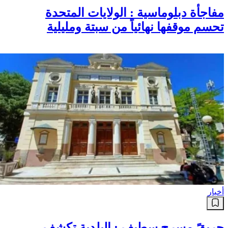
مفاجأة دبلوماسية : الولايات المتحدة
تحسم موقفها نهائياً من سبتة ومليلية
أخبار
حريقً مسرح سطيف : البلدية تكشف