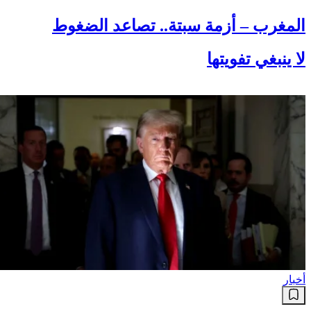
المغرب – أزمة سبتة.. تصاعد الضغوط
لا ينبغي تفويتها
أخبار