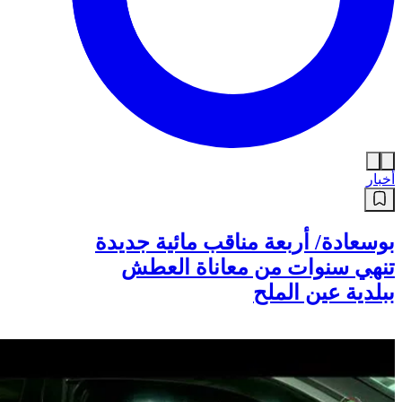
أخبار
بوسعادة/ أربعة مناقب مائية جديدة
تنهي سنوات من معاناة العطش
ببلدية عين الملح