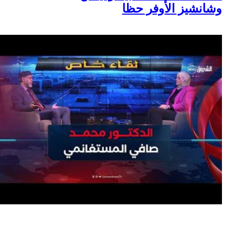
وشانشيز الأوفر حظا