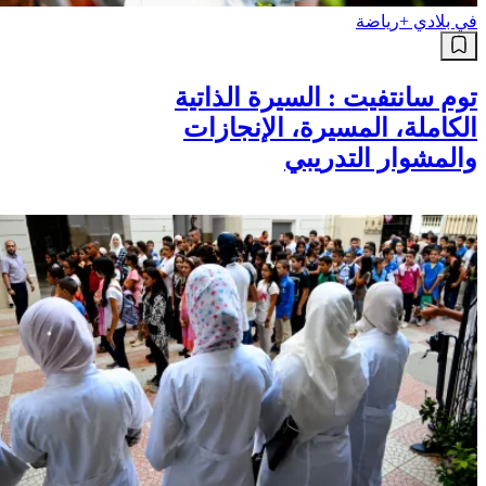
في بلادي +
رياضة
توم سانتفيت : السيرة الذاتية
الكاملة، المسيرة، الإنجازات
والمشوار التدريبي