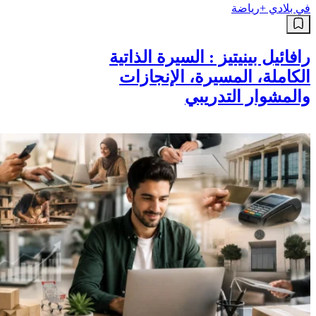
في بلادي +
رياضة
رافائيل بينيتيز : السيرة الذاتية
الكاملة، المسيرة، الإنجازات
والمشوار التدريبي