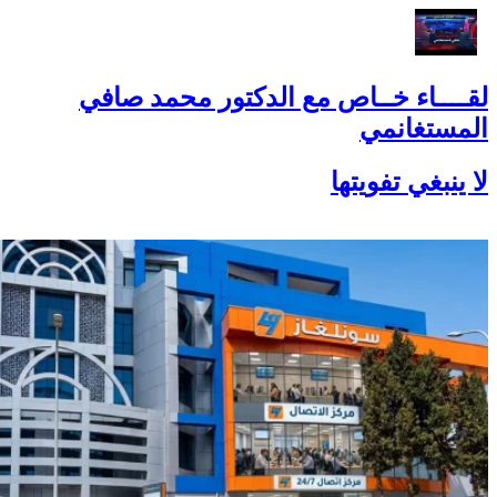
لقــــاء خــاص مع الدكتور محمد صافي
المستغانمي
لا ينبغي تفويتها