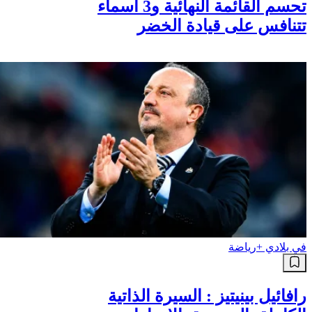
تحسم القائمة النهائية و3 أسماء
تتنافس على قيادة الخضر
في بلادي +
رياضة
رافائيل بينيتيز : السيرة الذاتية