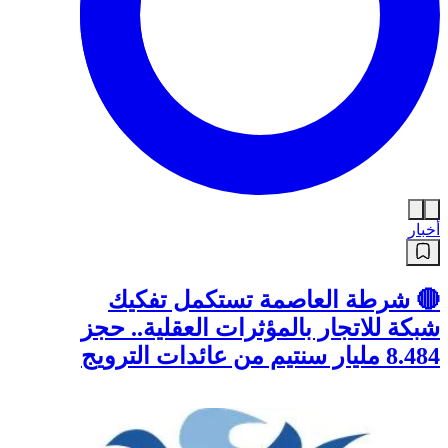
أخبار
🔴 شرطة العاصمة تستكمل تفكيك
شبكة للاتجار بالمؤثرات العقلية.. حجز
8.484 مليار سنتيم من عائدات الترويج