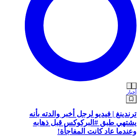
أخبار
ترندينغ | فيديو لرجل أخبر والدته بأنه
يشتهي طبق #البركوكس قبل ذهابه
وعندما عاد كانت المفاجأة!