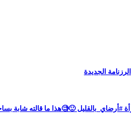
لرزنامة الجديدة
ة #أرضاي_بالقليل 🙂🧐هذا ما قالته شابة بساح