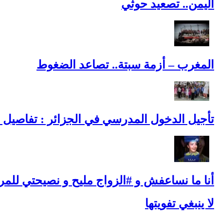
اليمن.. تصعيد حوثي
المغرب – أزمة سبتة.. تصاعد الضغوط
تأجيل الدخول المدرسي في الجزائر : تفاصيل ا
أنا ما نساعفش و #الزواج مليح و نصيحتي للمرأ
لا ينبغي تفويتها