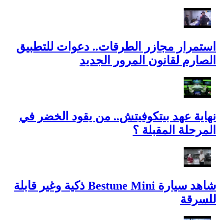
استمرار مجازر الطرقات.. دعوات للتطبيق
الصارم لقانون المرور الجديد
نهاية عهد بيتكوفيتش.. من يقود الخضر في
المرحلة المقبلة ؟
شاهد سيارة Bestune Mini ذكية وغير قابلة
للسرقة