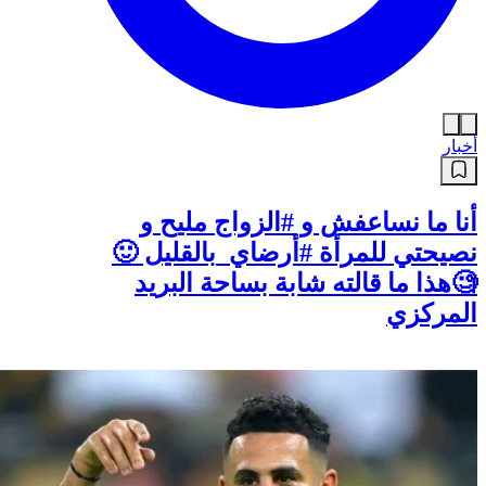
أخبار
أنا ما نساعفش و #الزواج مليح و
نصيحتي للمرأة #أرضاي_بالقليل 🙂
🧐هذا ما قالته شابة بساحة البريد
المركزي