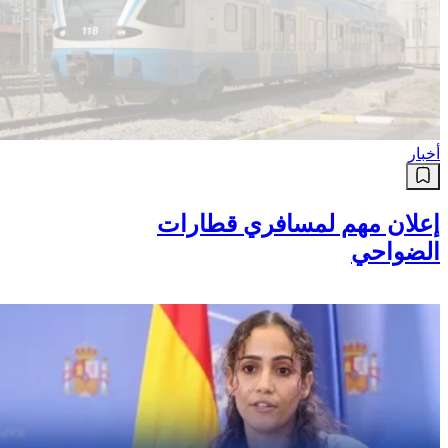
أخبار
إعلان مهم لمسافري قطارات
الضواحي