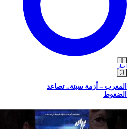
أخبار
المغرب – أزمة سبتة.. تصاعد
الضغوط