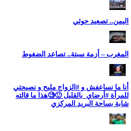
اليمن.. تصعيد حوثي
المغرب – أزمة سبتة.. تصاعد الضغوط
أنا ما نساعفش و #الزواج مليح و نصيحتي
للمرأة #أرضاي_بالقليل 🙂🧐هذا ما قالته
شابة بساحة البريد المركزي