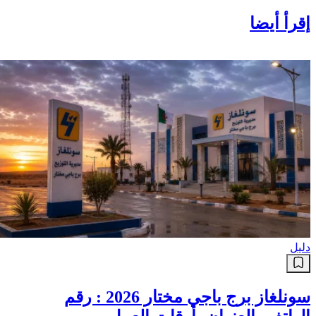
إقرأ أيضا
دليل
سونلغاز برج باجي مختار 2026 : رقم