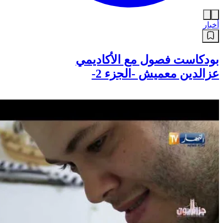
أخبار
بودكاست فصول مع الأكاديمي
عزالدين معميش -الجزء 2-