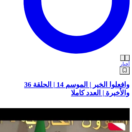
أخبار
وافعلوا الخير | الموسم 14 | الحلقة 36
والأخيرة | العدد كاملا