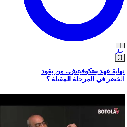
أخبار
نهاية عهد بيتكوفيتش.. من يقود
الخضر في المرحلة المقبلة ؟