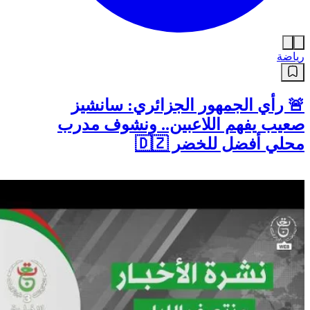
رياضة
🚨 رأي الجمهور الجزائري: سانشيز
صعيب يفهم اللاعبين.. ونشوف مدرب
محلي أفضل للخضر 🇩🇿