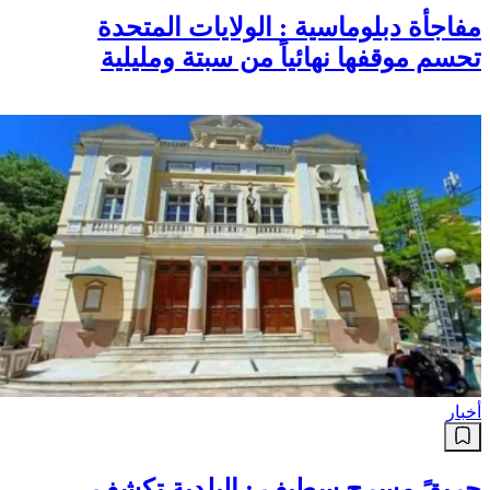
مفاجأة دبلوماسية : الولايات المتحدة
تحسم موقفها نهائياً من سبتة ومليلية
أخبار
حريقً مسرح سطيف : البلدية تكشف