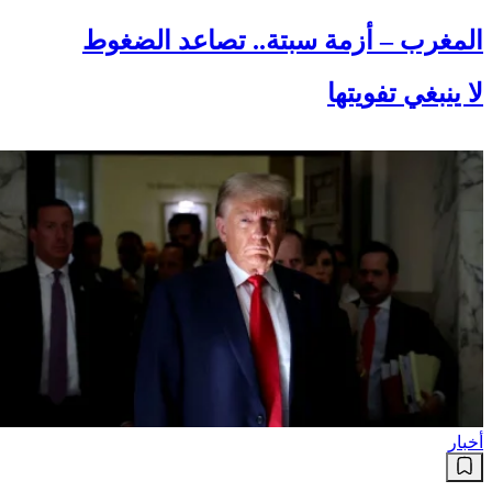
المغرب – أزمة سبتة.. تصاعد الضغوط
لا ينبغي تفويتها
أخبار