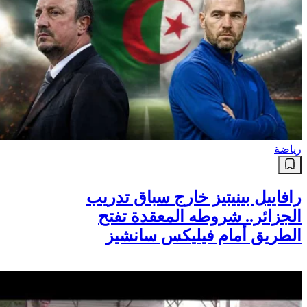
رياضة
رافاييل بينيتيز خارج سباق تدريب
الجزائر.. شروطه المعقدة تفتح
الطريق أمام فيليكس سانشيز