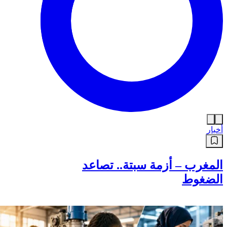
أخبار
المغرب – أزمة سبتة.. تصاعد
الضغوط