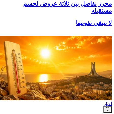
محرز يفاضل بين ثلاثة عروض لحسم
مستقبله
لا ينبغي تفويتها
أخبار