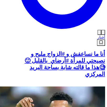
أخبار
أنا ما نساعفش و #الزواج مليح و
نصيحتي للمرأة #أرضاي_بالقليل 🙂
🧐هذا ما قالته شابة بساحة البريد
المركزي