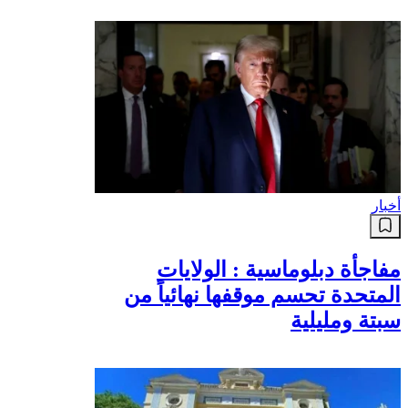
أخبار
مفاجأة دبلوماسية : الولايات
المتحدة تحسم موقفها نهائياً من
سبتة ومليلية