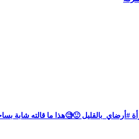
ة #أرضاي_بالقليل 🙂🧐هذا ما قالته شابة بساح