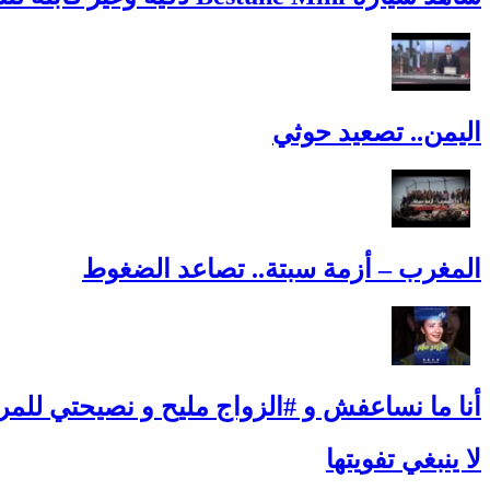
اليمن.. تصعيد حوثي
المغرب – أزمة سبتة.. تصاعد الضغوط
أنا ما نساعفش و #الزواج مليح و نصيحتي للمرأ
لا ينبغي تفويتها