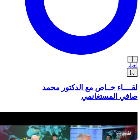
أخبار
لقــــاء خــاص مع الدكتور محمد
صافي المستغانمي