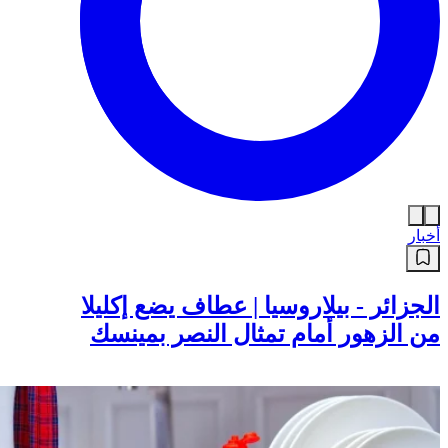
أخبار
الجزائر - بيلاروسيا | عطاف يضع إكليلا
من الزهور أمام تمثال النصر بمينسك