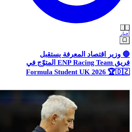
أخبار
🔴 وزير اقتصاد المعرفة يستقبل
فريق ENP Racing Team المتوّج في
Formula Student UK 2026 🏆🇩🇿