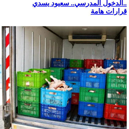
..الدخول المدرسي.. سعيود يسدي
قرارات هامة