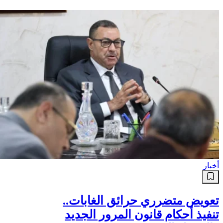
أخبار
تعويض متضرري حرائق الغابات..
تنفيذ أحكام قانون المرور الجديد