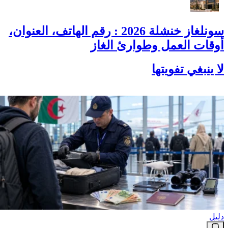
سونلغاز خنشلة 2026 : رقم الهاتف، العنوان،
أوقات العمل وطوارئ الغاز
لا ينبغي تفويتها
دليل