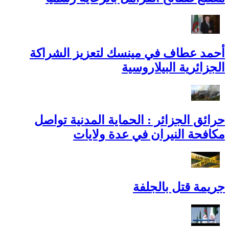
أحمد عطاف في مينسك لتعزيز الشراكة
الجزائرية البيلاروسية
حرائق الجزائر : الحماية المدنية تواصل
مكافحة النيران في عدة ولايات
جريمة قتل بالجلفة