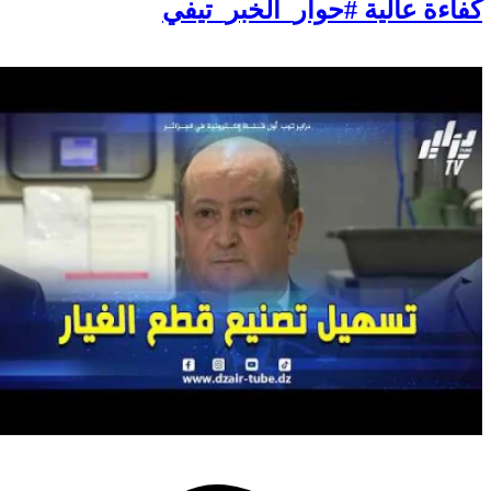
كفاءة عالية #حوار_الخبر_تيفي