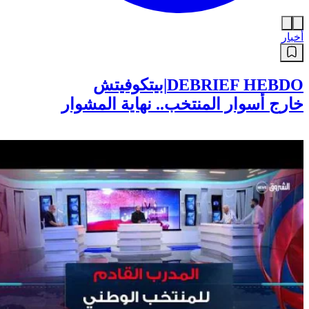
أخبار
DEBRIEF HEBDO|بيتكوفيتش
خارج أسوار المنتخب.. نهاية المشوار