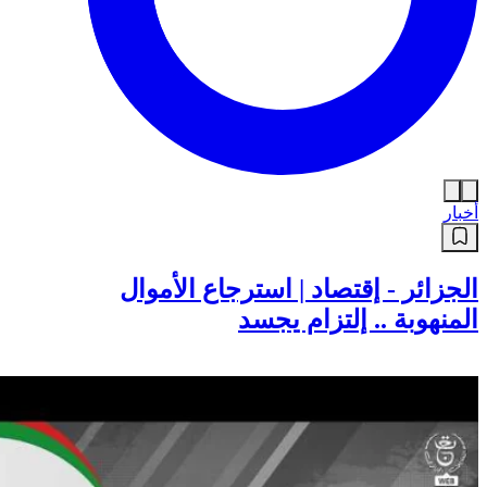
أخبار
الجزائر - إقتصاد | استرجاع الأموال
المنهوبة .. إلتزام يجسد