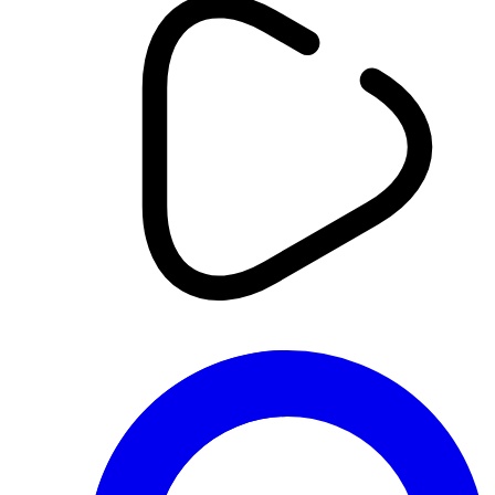
أخبار
قسنطينة: بعد حادث انقلاب الحافلة..
النهار ترصد حالة المصابين من
المستشفى