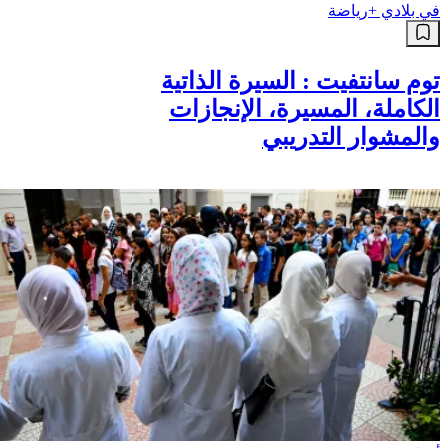
في بلادي +
رياضة
توم سانتفيت : السيرة الذاتية
الكاملة، المسيرة، الإنجازات
والمشوار التدريبي