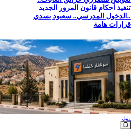
تنفيذ أحكام قانون المرور الجديد
..الدخول المدرسي.. سعيود يسدي
قرارات هامة
دليل